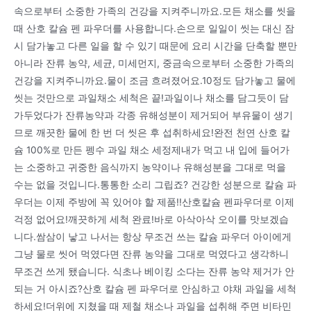
속으로부터 소중한 가족의 건강을 지켜주니까요.모든 채소를 씻을
때 산호 칼슘 펜 파우더를 사용합니다.손으로 일일이 씻는 대신 잠
시 담가놓고 다른 일을 할 수 있기 때문에 요리 시간을 단축할 뿐만
아니라 잔류 농약, 세균, 미세먼지, 중금속으로부터 소중한 가족의
건강을 지켜주니까요.물이 조금 흐려졌어요.10정도 담가놓고 물에
씻는 것만으로 과일채소 세척은 끝!과일이나 채소를 담그듯이 담
가두었다가 잔류농약과 각종 유해성분이 제거되어 부유물이 생기
므로 깨끗한 물에 한 번 더 씻은 후 섭취하세요!완전 천연 산호 칼
슘 100%로 만든 펭수 과일 채소 세정제내가 먹고 내 입에 들어가
는 소중하고 귀중한 음식까지 농약이나 유해성분을 그대로 먹을
수는 없을 것입니다.통통한 소리 그립죠? 건강한 성분으로 칼슘 파
우더는 이제 주방에 꼭 있어야 할 제품!!산호칼슘 펜파우더로 이제
걱정 없어요!깨끗하게 세척 완료!바로 아삭아삭 오이를 맛보겠습
니다.쌈삼이 낳고 나서는 항상 무조건 쓰는 칼슘 파우더 아이에게
그냥 물로 씻어 먹였다면 잔류 농약을 그대로 먹였다고 생각하니
무조건 쓰게 됐습니다. 식초나 베이킹 소다는 잔류 농약 제거가 안
되는 거 아시죠?산호 칼슘 펜 파우더로 안심하고 야채 과일을 세척
하세요!더위에 지쳤을 때 제철 채소나 과일을 섭취해 주면 비타민