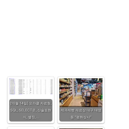
[10월 14일] 오라클 자료형,
SQL, SELECT문, 산술표현
제과제빵 재료상 대구 대명
식, 별칭,…
동 "평화상사"