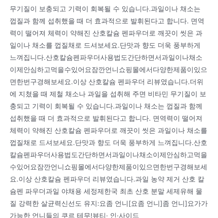
무기질이 보충되고 기력이 회복될 수 있습니다.과일이나 채소는
껍질과 함께 섭취했을 때 더 효과적으로 발휘된다고 합니다. 면역
력이 떨어져 체력이 약해진 산호칼슘 펜파우더로 깨끗이 씻은 과
일이나 채소를 껍질채로 드셔보세요.단맛과 향도 더욱 풍부하게
느껴집니다.산호칼슘펜파우더사용법도간단하면서과일이나채소
이제안심하고먹을수있어요잠깐언니쇼핑몰에서다양한제품이있으
면한번구경해보세요.이상 산호칼슘 펜파우더 리뷰였습니다.더위
에 지쳤을 때 제철 채소나 과일을 섭취해 주면 비타민 무기질이 보
충되고 기력이 회복될 수 있습니다.과일이나 채소는 껍질과 함께
섭취했을 때 더 효과적으로 발휘된다고 합니다. 면역력이 떨어져
체력이 약해진 산호칼슘 펜파우더로 깨끗이 씻은 과일이나 채소를
껍질채로 드셔보세요.단맛과 향도 더욱 풍부하게 느껴집니다.산호
칼슘펜파우더사용법도간단하면서과일이나채소이제안심하고먹을
수있어요잠깐언니쇼핑몰에서다양한제품이있으면한번구경해보세
요.이상 산호칼슘 펜파우더 리뷰였습니다.과일 농약 제거 산호 칼
슘펜 파우더과일 야채용 세정제한국 최초 산호 분말 세제유해 물
질 강력한 살균력신선도 유지:요좀 언니[요좀 언니]좀 언니]요가가
가능한 언니들의 쿠르 테무!뷰티· 인·사이드