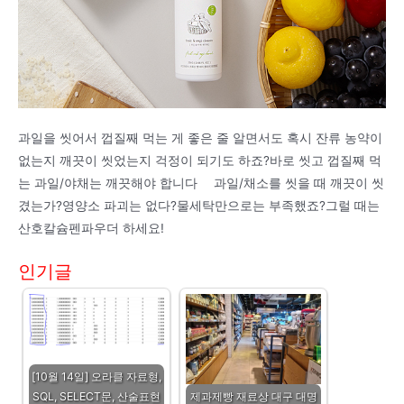
과일을 씻어서 껍질째 먹는 게 좋은 줄 알면서도 혹시 잔류 농약이
없는지 깨끗이 씻었는지 걱정이 되기도 하죠?바로 씻고 껍질째 먹
는 과일/야채는 깨끗해야 합니다 ⠀ 과일/채소를 씻을 때 깨끗이 씻
겼는가?영양소 파괴는 없다?물세탁만으로는 부족했죠?그럴 때는
산호칼슘펜파우더 하세요!
인기글
[10월 14일] 오라클 자료형,
SQL, SELECT문, 산술표현
제과제빵 재료상 대구 대명