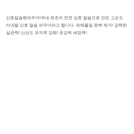
산호칼슘펜파우더!국내 최초의 천연 상호 칼슘으로 만든 고순도
미네랄 산호 칼슘 파우더라고 합니다. 유해물질 완벽 제거! 강력한
살균력! 신선도 유지력 강화! 초강력 세정력!