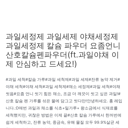
과일세정제 과일세제 야채세정제
과일세정제 칼슘 파우더 요좀언니
산호칼슘펜파우더(ft.과일야채 이
제 안심하고 드세요!)
#과일 세척#칼슘 가루#과일 세척제#과일 세제#잔류 농약 제거#
야채 세척#야채 세척#과일 세척제#채소 세정제#과일 세척#야채
씻음#요좀 언니 씻기 힘든 채소, 조금 더 깨끗이 씻고 싶은 과일!#
산호 칼슘 펜 가루를 섞은 물에 담그고 씻다만!안녕하세요. 홍 레입
니다.:D매번 과일과 채소를 식초+밀가루+ 왕소금에서 식재료를
세척했지만, 귀찮은 방법은 이제 끝#산호 칼슘 가루에서 한꺼번에
쉽게 세척하고, 잔류 농약, 중금속, 유해 물질 모두 99.9%살균 세