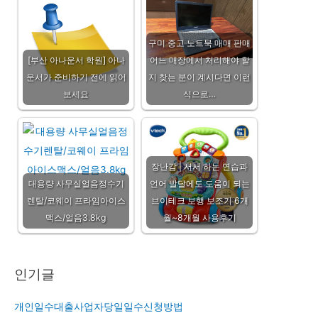
구미 중고 노트북 매매 판매
[부산 아나운서 학원] 아나
어느 매장에서 처리해야 할
운서가 준비하기 전에 읽어
지 찾는 분이 계시다면 이런
보세요
식으로…
장난감 | 서서 하는 연습과
대용량 사무실얼음정수기
언어 발달에도 도움이 되는
렌탈/코웨이 프라임아이스
브이테크 보행 보조기 6개
맥스/얼음3.8kg
월~8개월 사용후기
인기글
개인일수대출사업자당일일수신청방법