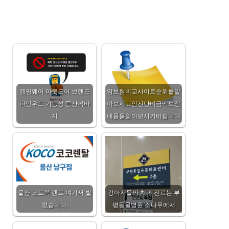
캠핑웨어 아웃도어 브랜드
암보험비교사이트순위를알
파인우드 기능성 등산복바
아보시고암진단비금액보장
지
내용을알아보시기바랍니다
울산 노트북 렌트 여기서 빌
강아지들의 치과 진료는 부
렸습니다.
평동물병원 소나무에서