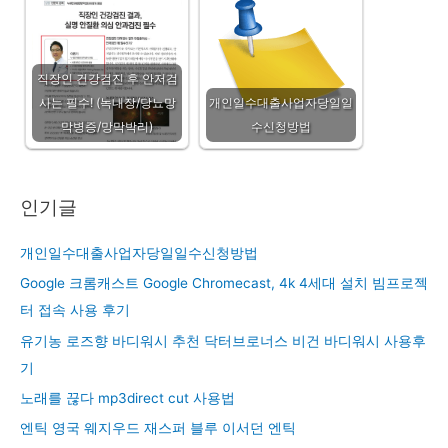
직장인 건강검진 후 안저검
사는 필수! (녹내장/당뇨망
개인일수대출사업자당일일
막병증/망막박리)
수신청방법
인기글
개인일수대출사업자당일일수신청방법
Google 크롬캐스트 Google Chromecast, 4k 4세대 설치 빔프로젝
터 접속 사용 후기
유기농 로즈향 바디워시 추천 닥터브로너스 비건 바디워시 사용후
기
노래를 끊다 mp3direct cut 사용법
엔틱 영국 웨지우드 재스퍼 블루 이서던 엔틱