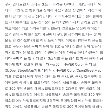
구찌 인터로킹 G 스터드 샌들의 가격은 1,490,000원입니다.비싸
니까! 비싼 만큼 뻥튀기로 신어야 돼요외출을 잘 안해서 걱정이지
만 나갈 때마다 신을 생각입니다. ㅎㅎ캐주얼룩에도 러블리한룩에
도 섹시한룩에도 모두 잘어울리는 디자인이라서 데일리로 입기 좋
아요겨울이라고 다리관리를 안했는데 앞으로는 열심히 해야겠어
요 이번에 구찌 프리오더 세션에서 구입한 상하의에도 너무 잘 어
울릴 것 같아요!!대체로 이런 느낌이지만 어떻습니까?구찌 샌들도
많고 구두와 옷은 구찌 제품이 많네요 옷이나 신발은 많이 있는데
의외로 가방은 별로 없어..!이번에는 예쁜 가방을 하나 마련해야 합
니다 구찌 미들 힐 인터 로킹 G스터드 샌들 화이트 가죽! 하얀 만큼
귀하게 입지 않으면 안 됩니다 ww50m NAVER Corp. 좀 더 보
고/OpenStreetMap지도 데이터 x NAVER Corp./OpenStreetMap
지도 컨트롤러 범례 부동산처럼 읍 면 동시, 군, 구시, 길국구찌 롯
데백화점 에비뉴엘 월드타워점 여성점 서울특별시 송파구 올림픽
로 300 롯데백화점 에비뉴엘월드타워점 2층구찌 롯데백화점 에
비뉴엘 월드타워점 여성점 서울특별시 송파구 올림픽로 300 롯데
백화점 에비뉴엘월드타워점 2층구찌 롯데백화점 에비뉴엘 월드타
워점 여성점 서울특별시 송파구 올림픽로 300 롯데백화점 에비뉴