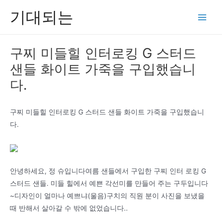
콘
기대되는
텐
Main
츠
Men
로
구찌 미들힐 인터로킹 G 스터드
건
샌들 화이트 가죽을 구입했습니
너
뛰
다.
기
구찌 미들힐 인터로킹 G 스터드 샌들 화이트 가죽을 구입했습니
다.
안녕하세요, 정 슈입니다여름 샌들에서 구입한 구찌 인터 로킹 G
스터드 샌들. 미들 힐에서 예쁜 각선미를 만들어 주는 구두입니다
~디자인이 얼마나 예쁘냐(울음)구치의 직원 분이 사진을 보냈을
때 반해서 살아갈 수 밖에 없었습니다..