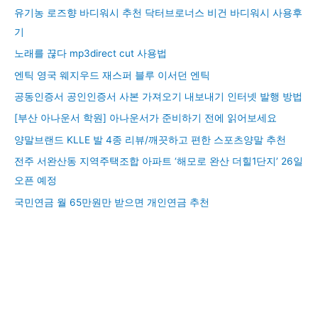
유기농 로즈향 바디워시 추천 닥터브로너스 비건 바디워시 사용후
기
노래를 끊다 mp3direct cut 사용법
엔틱 영국 웨지우드 재스퍼 블루 이서던 엔틱
공동인증서 공인인증서 사본 가져오기 내보내기 인터넷 발행 방법
[부산 아나운서 학원] 아나운서가 준비하기 전에 읽어보세요
양말브랜드 KLLE 발 4종 리뷰/깨끗하고 편한 스포츠양말 추천
전주 서완산동 지역주택조합 아파트 ‘해모로 완산 더힐1단지’ 26일
오픈 예정
국민연금 월 65만원만 받으면 개인연금 추천