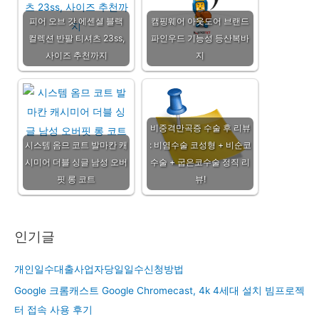
피어 오브 갓 에센셜 블랙
캠핑웨어 아웃도어 브랜드
컬렉션 반팔 티셔츠 23ss,
파인우드 기능성 등산복바
사이즈 추천까지
지
비중격만곡증 수술 후 리뷰
시스템 옴므 코트 발마칸 캐
: 비염수술 코성형 + 비순코
시미어 더블 싱글 남성 오버
수술 + 굽은코수술 정직 리
핏 롱 코트
뷰!
인기글
개인일수대출사업자당일일수신청방법
Google 크롬캐스트 Google Chromecast, 4k 4세대 설치 빔프로젝
터 접속 사용 후기