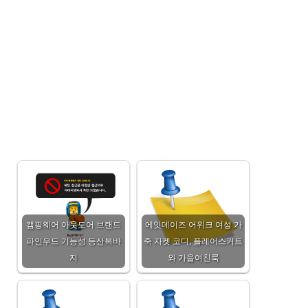
캠핑웨어 아웃도어 브랜드
에잇데이즈 어위크 여성 가
파인우드 기능성 등산복바
죽 자켓 코디, 플레어스커트
지
와 가을여친룩