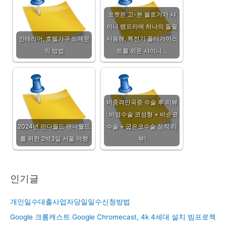
포켓몬 고-본 블로거가 샤
이니 램프라에 하나의 돌을
인테리어, 호텔가구 도매문
사용해, 특전기 폴터가이스
의 방법
트를 외운 샤이니…
비중격만곡증 수술 후 리뷰
: 비염수술 코성형 + 비순코
2024년 판다월드 팬더월드
수술 + 굽은코수술 정직 리
를 위한 2박3일 서울 여행
뷰!
인기글
개인일수대출사업자당일일수신청방법
Google 크롬캐스트 Google Chromecast, 4k 4세대 설치 빔프로젝