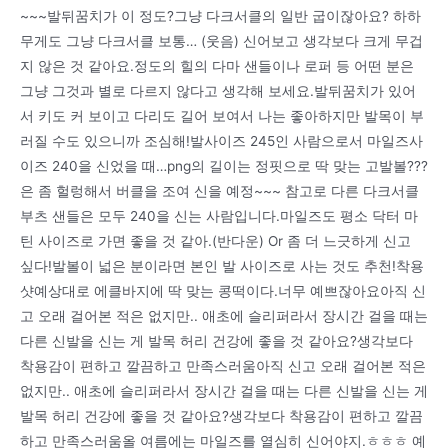
~~~발뒤꿈치가 이 정도?그냥 다크서클의 일반 굽이잖아요? 하하
무게도 그냥 다크서클 보통… (웃음) 신어보고 생각보다 크게 무겁
지 않은 것 같아요.정도의 힐의 다마 샌들이나 로퍼 등 어떤 분은
그냥 그것과 별로 다르지 않다고 생각해 보세요.발뒤꿈치가 있어
서 키도 커 보이고 다리도 길어 보여서 나는 좋아하지만 발목이 부
러질 수도 있으니까 조심해!발사이즈 245인 사람으로서 마일즈사
이즈 240을 신었을 때…png의 길이는 정핏으로 딱 맞는 고발볼???
은 좀 헐렁해서 버클을 조여 신을 예정~~~ 참고로 다른 다크서클
부츠 샌들은 모두 240을 신는 사람입니다.마일즈도 평소 닥터 마
틴 사이즈로 가면 좋을 것 같아.(반다운) Or 좀 더 느긋하게 신고
싶다!발볼이 넓은 분이라면 본인 발 사이즈로 사는 것도 추천!착용
샷예상대로 에클바지에 딱 맞는 콩떡이다.너무 예쁘잖아요아직 신
고 오래 걸어본 적은 없지만.. 애초에 슬리퍼라서 장시간 걸을 때는
다른 신발을 신는 게 발목 허리 건강에 좋을 것 같아요?생각보다
착용감이 편하고 깔끔하고 만족스러움아직 신고 오래 걸어본 적은
없지만.. 애초에 슬리퍼라서 장시간 걸을 때는 다른 신발을 신는 게
발목 허리 건강에 좋을 것 같아요?생각보다 착용감이 편하고 깔끔
하고 만족스러움올 여름에는 마일즈를 열심히 신어야지.ㅎㅎㅎ 예