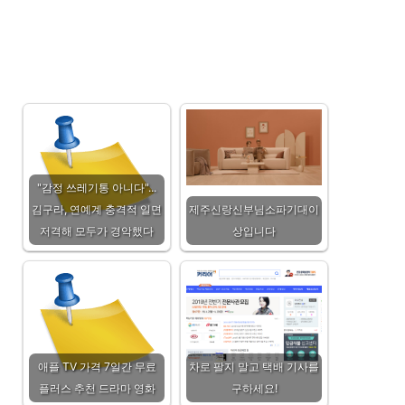
"감정 쓰레기통 아니다"...
김구라, 연예계 충격적 일면
제주신랑신부님소파기대이
저격해 모두가 경악했다
상입니다
애플 TV 가격 7일간 무료
차로 팔지 말고 택배 기사를
플러스 추천 드라마 영화
구하세요!