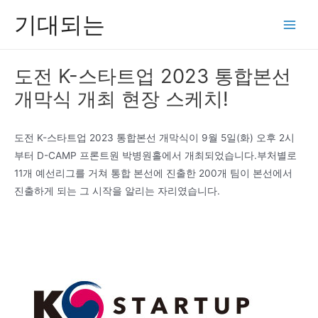
콘
기대되는
텐
Main
츠
Men
로
도전 K-스타트업 2023 통합본선
건
개막식 개최 현장 스케치!
너
뛰
기
도전 K-스타트업 2023 통합본선 개막식이 9월 5일(화) 오후 2시
부터 D-CAMP 프론트원 박병원홀에서 개최되었습니다.부처별로
11개 예선리그를 거쳐 통합 본선에 진출한 200개 팀이 본선에서
진출하게 되는 그 시작을 알리는 자리였습니다.