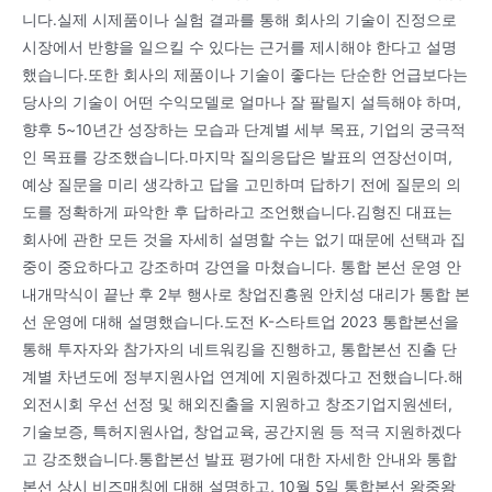
니다.실제 시제품이나 실험 결과를 통해 회사의 기술이 진정으로
시장에서 반향을 일으킬 수 있다는 근거를 제시해야 한다고 설명
했습니다.또한 회사의 제품이나 기술이 좋다는 단순한 언급보다는
당사의 기술이 어떤 수익모델로 얼마나 잘 팔릴지 설득해야 하며,
향후 5~10년간 성장하는 모습과 단계별 세부 목표, 기업의 궁극적
인 목표를 강조했습니다.마지막 질의응답은 발표의 연장선이며,
예상 질문을 미리 생각하고 답을 고민하며 답하기 전에 질문의 의
도를 정확하게 파악한 후 답하라고 조언했습니다.김형진 대표는
회사에 관한 모든 것을 자세히 설명할 수는 없기 때문에 선택과 집
중이 중요하다고 강조하며 강연을 마쳤습니다. 통합 본선 운영 안
내개막식이 끝난 후 2부 행사로 창업진흥원 안치성 대리가 통합 본
선 운영에 대해 설명했습니다.도전 K-스타트업 2023 통합본선을
통해 투자자와 참가자의 네트워킹을 진행하고, 통합본선 진출 단
계별 차년도에 정부지원사업 연계에 지원하겠다고 전했습니다.해
외전시회 우선 선정 및 해외진출을 지원하고 창조기업지원센터,
기술보증, 특허지원사업, 창업교육, 공간지원 등 적극 지원하겠다
고 강조했습니다.통합본선 발표 평가에 대한 자세한 안내와 통합
본선 상시 비즈매칭에 대해 설명하고, 10월 5일 통합본선 왕중왕