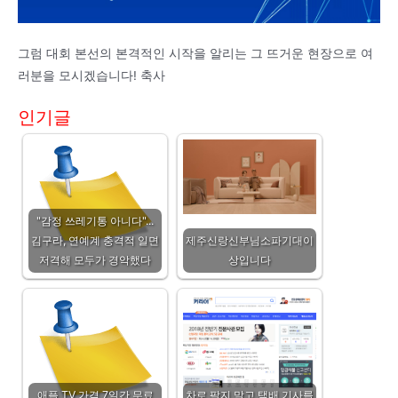
그럼 대회 본선의 본격적인 시작을 알리는 그 뜨거운 현장으로 여
러분을 모시겠습니다! 축사
인기글
"감정 쓰레기통 아니다"...
김구라, 연예계 충격적 일면
제주신랑신부님소파기대이
저격해 모두가 경악했다
상입니다
애플 TV 가격 7일간 무료
차로 팔지 말고 택배 기사를