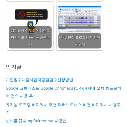
캠핑웨어 아웃도어 브랜드
파인우드 기능성 등산복바
MP3 편집 프로그램의 시작
지
을 알다
인기글
개인일수대출사업자당일일수신청방법
Google 크롬캐스트 Google Chromecast, 4k 4세대 설치 빔프로젝
터 접속 사용 후기
유기농 로즈향 바디워시 추천 닥터브로너스 비건 바디워시 사용후
기
노래를 끊다 mp3direct cut 사용법