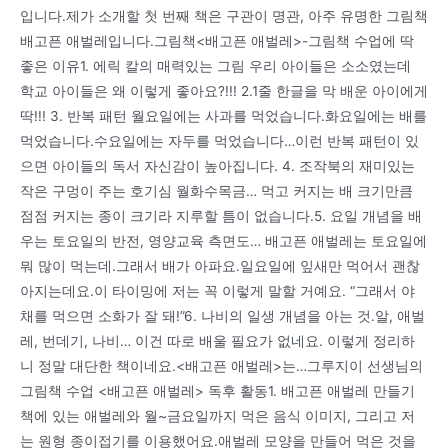
입니다.제가 소개할 첫 번째 책은 구관이 명관, 아주 유명한 그림책
배고픈 애벌레입니다.그림책<배고픈 애벌레>-그림책 수업에 딱
좋은 이유1. 에릭 칼의 매력있는 그림 우리 아이들은 소소였는데
학교 아이들은 왜 이렇게 좋아요?!!! 2.1줄 한글을 막 배운 아이에게
딱!!! 3. 반복 패턴 월요일에는 사과를 먹었습니다.화요일에는 배를
먹었습니다.수요일에는 자두를 먹었습니다…이런 반복 패턴이 있
으면 아이들의 독서 자신감이 높아집니다. 4. 조작북의 재미있는
작은 구멍이 주는 호기심 월화수목금… 먹고 커지는 배 크기만큼
점점 커지는 종이 크기라 지루할 틈이 없습니다.5. 요일 개념을 배
우는 토요일의 반전, 영양교육 측면도… 배고픈 애벌레는 토요일에
뭐 많이 먹는데.그래서 배가 아파요.일요일에 잎새만 먹어서 괜찮
아지는데요.이 타이밍에 저는 꼭 이렇게 말할 거예요. “그래서 야
채를 먹으면 소화가 잘 돼!”6. 나비의 일생 개념을 아는 것.알, 애벌
레, 번데기, 나비… 이건 따로 배울 필요가 없네요. 이렇게 정리하
니 정말 대단한 책이네요.<배고픈 애벌레>는…그루지이 선생님의
그림책 수업 <배고픈 애벌레> 독후 활동1. 배고픈 애벌레 만들기
책에 있는 애벌레와 월~금요일까지 먹은 음식 이미지, 그리고 저
는 원형 종이접기를 이용했어요.애벌레 모양을 만들어 먹은 것을