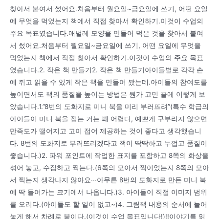
찾아서 붙여서 썼어요.처음부터 월요일~금요일에 쓰기, 어떤 요일
에 무엇을 먹었는지 책에서 직접 찾아서 확인하기.이것이 수업의
주요 목표였습니다.애벌레 모양을 만들어 먹은 것을 찾아서 붙여
서 썼어요.처음부터 월요일~금요일에 쓰기, 어떤 요일에 무엇을
먹었는지 책에서 직접 찾아서 확인하기.이것이 수업의 주요 목표
였습니다.2. 작은 책 만들기2. 작은 책 만들기아이들별로 각각 손
에 쥐고 읽을 수 있게 작은 책을 만들어 봤는데.아이들의 참여도를
높이면서도 책의 품질을 높이는 방법은 뭔가 고민 끝에 이렇게 보
았습니다.1.”8번의 도화지로 미니 북을 미리 부러뜨려”(특수 학급의
아이들이 미니 북을 접는 거는 꽤 어렵다, 예쁘게 구부리지 않으면
만족도가 떨어지고 고이 접어 제공하는 것이 좋다고 생각했습니
다. 8번의 도화지로 부러뜨리겠다고 책이 딱딱하고 두껍고 품질이
좋습니다.)2. 파워 포인트에 작업한 표지를 포함하고 8쪽의 화상을
섞어 놓고, 수집하고 찍는다.(6쪽의 모아서 찍이었는지 8쪽의 모아
서 찍는지 생각나지 않아요···아무튼 8번의 도화지로 만든 미니 북
에 딱 들어가는 크기에서 나옵니다.)3. 아이들이 직접 이미지 범위
를 오리다.(아이들도 할 일이 없고~)4. 그림책 내용의 순서에 늘어
놓게 해서 차례로 붙이다.(이것이 수업 목표입니다!)!!이야기를 읽