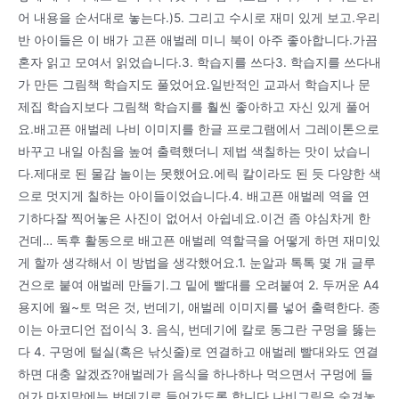
어 내용을 순서대로 놓는다.)5. 그리고 수시로 재미 있게 보고.우리
반 아이들은 이 배가 고픈 애벌레 미니 북이 아주 좋아합니다.가끔
혼자 읽고 모여서 읽었습니다.3. 학습지를 쓰다3. 학습지를 쓰다내
가 만든 그림책 학습지도 풀었어요.일반적인 교과서 학습지나 문
제집 학습지보다 그림책 학습지를 훨씬 좋아하고 자신 있게 풀어
요.배고픈 애벌레 나비 이미지를 한글 프로그램에서 그레이톤으로
바꾸고 내일 아침을 높여 출력했더니 제법 색칠하는 맛이 났습니
다.제대로 된 물감 놀이는 못했어요.에릭 칼이라도 된 듯 다양한 색
으로 멋지게 칠하는 아이들이었습니다.4. 배고픈 애벌레 역을 연
기하다잘 찍어놓은 사진이 없어서 아쉽네요.이건 좀 야심차게 한
건데… 독후 활동으로 배고픈 애벌레 역할극을 어떻게 하면 재미있
게 할까 생각해서 이 방법을 생각했어요.1. 눈알과 톡톡 몇 개 글루
건으로 붙여 애벌레 만들기.그 밑에 빨대를 오려붙여 2. 두꺼운 A4
용지에 월~토 먹은 것, 번데기, 애벌레 이미지를 넣어 출력한다. 종
이는 아코디언 접이식 3. 음식, 번데기에 칼로 동그란 구멍을 뚫는
다 4. 구멍에 털실(혹은 낚싯줄)로 연결하고 애벌레 빨대와도 연결
하면 대충 알겠죠?애벌레가 음식을 하나하나 먹으면서 구멍에 들
어가 마지막에는 번데기로 들어가도록 합니다.나비그림은 숨겨놓