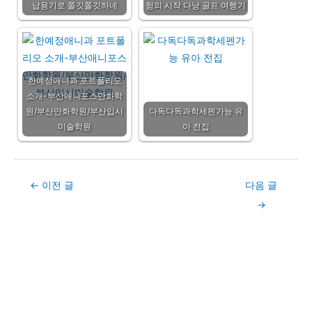
납용기로 쫄깃쫄깃하네
험의 시작 다낭 골프 여행기
한예정애니과 포트폴리오
소개-부산애니포스만화학
원/부산만화학원/부산입시
다독다독과학세펜가능 유
미술학원
아 전집
Post
←
이전 글
다음 글
navigation
→