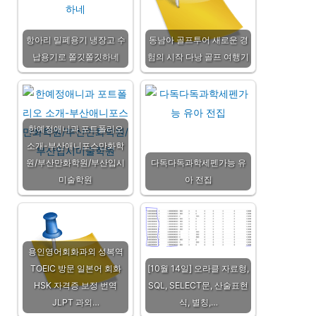
항아리 밀폐용기 냉장고 수
동남아 골프투어 새로운 경
납용기로 쫄깃쫄깃하네
험의 시작 다낭 골프 여행기
한예정애니과 포트폴리오
소개-부산애니포스만화학
원/부산만화학원/부산입시
다독다독과학세펜가능 유
미술학원
아 전집
용인영어회화과외 성복역
TOEIC 방문 일본어 회화
[10월 14일] 오라클 자료형,
HSK 자격증 보정 번역
SQL, SELECT문, 산술표현
JLPT 과외…
식, 별칭,…