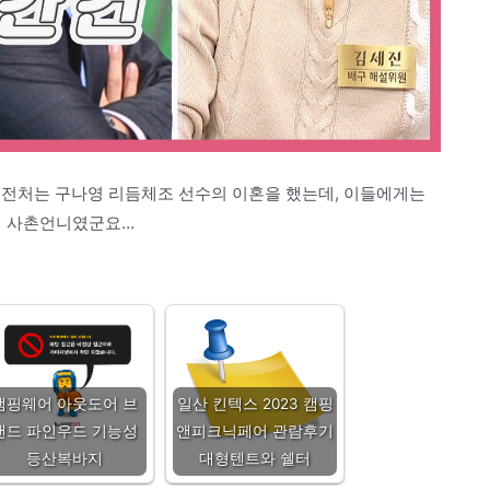
 전처는 구나영 리듬체조 선수의 이혼을 했는데, 이들에게는
나의 사촌언니였군요…
캠핑웨어 아웃도어 브
일산 킨텍스 2023 캠핑
랜드 파인우드 기능성
앤피크닉페어 관람후기
등산복바지
대형텐트와 쉘터