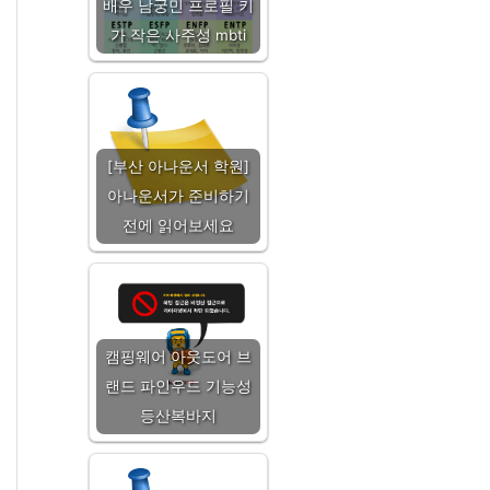
배우 남궁민 프로필 키
가 작은 사주성 mbti
[부산 아나운서 학원]
아나운서가 준비하기
전에 읽어보세요
캠핑웨어 아웃도어 브
랜드 파인우드 기능성
등산복바지