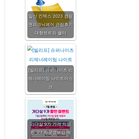
일산 킨텍스 2023 캠핑
앤피크닉페어 관람후기
대형텐트와 쉘터
[빌리프] 슈퍼나이츠 리
제너레이팅 나이트마스
크
가다실 9가 가격 저렴
한 곳? 자궁경부암 예