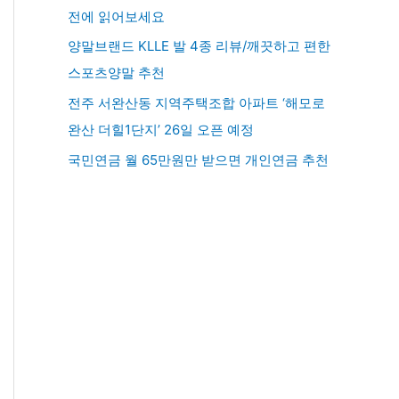
전에 읽어보세요
양말브랜드 KLLE 발 4종 리뷰/깨끗하고 편한
스포츠양말 추천
전주 서완산동 지역주택조합 아파트 ‘해모로
완산 더힐1단지’ 26일 오픈 예정
국민연금 월 65만원만 받으면 개인연금 추천