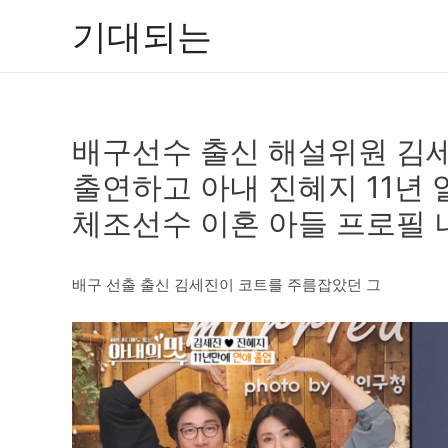
콘
기대되는
텐
츠
로
건
배구선수 출신 해설위원 김세
너
뛰
출연하고 아내 진혜지 11년 
기
체조선수 이혼 아들 프로필 
배구 선출 출신 김세진이 코트를 주름잡았던 그