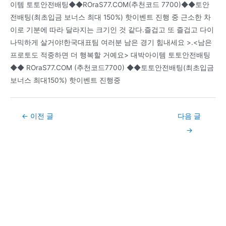
이템 토토안전배팅◆◆ROraS77.COM(추천코드 7700)◆◆토안
전배팅(최초입금 보너스 최대 150%) 핫이벤트 진행 중 근소한 차
이로 기분에 따라 달라지는 크기인 것 같다.즐겁고 또 즐겁고 다이
나믹하게 살거야!한국대표팀 여러분 남은 경기 힘내세요 >.<남은
프로토도 적중하면 더 행복할 거예요> 대박아이템 토토안전배팅
◆◆ ROraS77.COM (추천코드7700) ◆◆토토안전배팅(최초입금
보너스 최대150%) 핫이벤트 진행중
Post
←
이전 글
다음 글
navigation
→