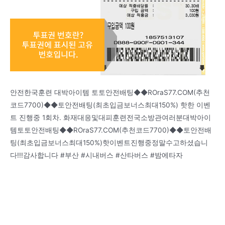
안전한국훈련 대박아이템 토토안전배팅◆◆ROraS77.COM(추천
코드7700)◆◆토안전배팅(최초입금보너스최대150%) 핫한 이벤
트 진행중 1회차. 화재대응및대피훈련전국소방관여러분대박아이
템토토안전배팅◆◆ROraS77.COM(추천코드7700)◆◆토안전배
팅(최초입금보너스최대150%)핫이벤트진행중정말수고하셨습니
다!!!감사합니다 #부산 #시내버스 #산타버스 #밤에타자