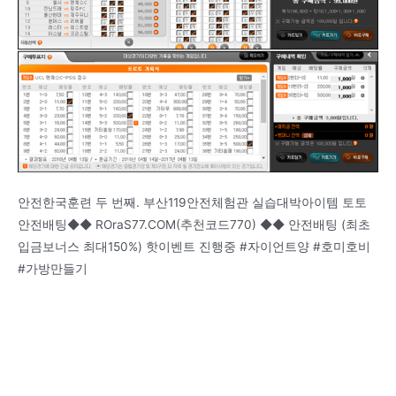
안전한국훈련 두 번째. 부산119안전체험관 실습대박아이템 토토
안전배팅◆◆ ROraS77.COM(추천코드770) ◆◆ 안전배팅 (최초
입금보너스 최대150%) 핫이벤트 진행중 #자이언트양 #호미호비
#가방만들기