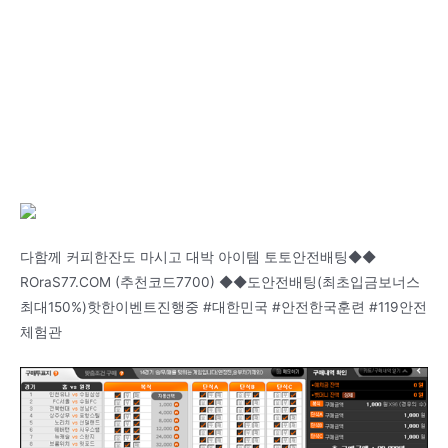
다함께 커피한잔도 마시고 대박 아이템 토토안전배팅◆◆
ROraS77.COM (추천코드7700) ◆◆도안전배팅(최초입금보너스
최대150%)핫한이벤트진행중 #대한민국 #안전한국훈련 #119안전
체험관