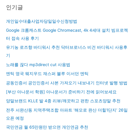
인기글
개인일수대출사업자당일일수신청방법
Google 크롬캐스트 Google Chromecast, 4k 4세대 설치 빔프로젝
터 접속 사용 후기
유기농 로즈향 바디워시 추천 닥터브로너스 비건 바디워시 사용후
기
노래를 끊다 mp3direct cut 사용법
엔틱 영국 웨지우드 재스퍼 블루 이서던 엔틱
공동인증서 공인인증서 사본 가져오기 내보내기 인터넷 발행 방법
[부산 아나운서 학원] 아나운서가 준비하기 전에 읽어보세요
양말브랜드 KLLE 발 4종 리뷰/깨끗하고 편한 스포츠양말 추천
전주 서완산동 지역주택조합 아파트 ‘해모로 완산 더힐1단지’ 26일
오픈 예정
국민연금 월 65만원만 받으면 개인연금 추천