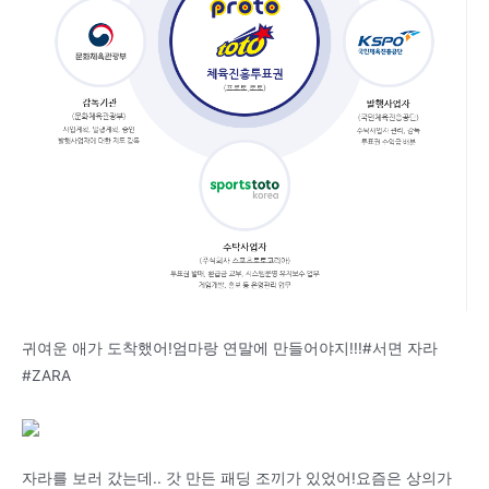
귀여운 애가 도착했어!엄마랑 연말에 만들어야지!!!#서면 자라
#ZARA
자라를 보러 갔는데.. 갓 만든 패딩 조끼가 있었어!요즘은 상의가