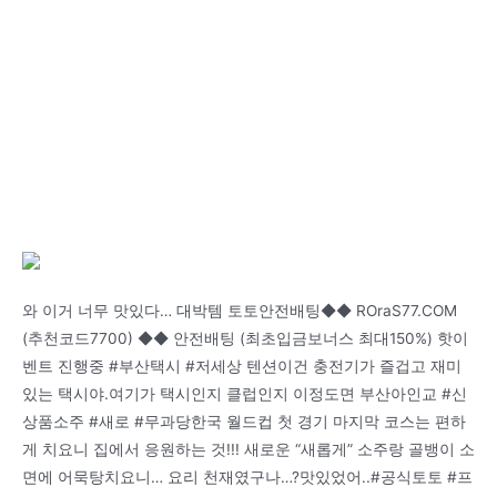
와 이거 너무 맛있다… 대박템 토토안전배팅◆◆ ROraS77.COM
(추천코드7700) ◆◆ 안전배팅 (최초입금보너스 최대150%) 핫이
벤트 진행중 #부산택시 #저세상 텐션이건 충전기가 즐겁고 재미
있는 택시야.여기가 택시인지 클럽인지 이정도면 부산아인교 #신
상품소주 #새로 #무과당한국 월드컵 첫 경기 마지막 코스는 편하
게 치요니 집에서 응원하는 것!!! 새로운 “새롭게” 소주랑 골뱅이 소
면에 어묵탕치요니… 요리 천재였구나…?맛있었어..#공식토토 #프