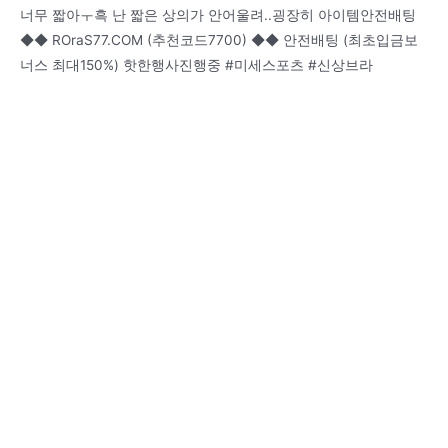
너무 짧아ㅜ흑 난 짧은 상의가 안어울려..굉장히 아이템안전배팅
◆◆ ROraS77.COM (추천코드7700) ◆◆ 안전배팅 (최초입금보
너스 최대150%) 핫한행사진행중 #미세스포츠 #신상브라