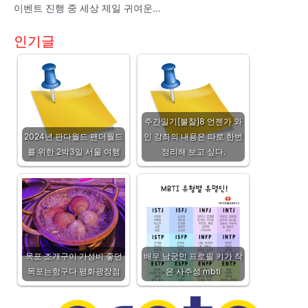
이벤트 진행 중 세상 제일 귀여운…
인기글
주간일기[불찰]8 언젠가 와
2024년 판다월드 팬더월드
인 강좌의 내용은 따로 한번
를 위한 2박3일 서울 여행
정리해 보고 싶다.
목포 조개구이 가성비 좋던
배우 남궁민 프로필 키가 작
목포는항구다 평화광장점
은 사주성 mbti