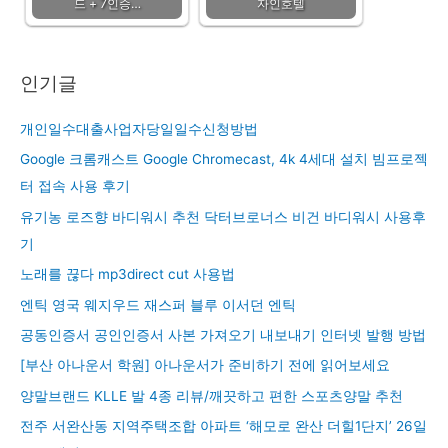
드 + 7인승…
자인호텔
인기글
개인일수대출사업자당일일수신청방법
Google 크롬캐스트 Google Chromecast, 4k 4세대 설치 빔프로젝
터 접속 사용 후기
유기농 로즈향 바디워시 추천 닥터브로너스 비건 바디워시 사용후
기
노래를 끊다 mp3direct cut 사용법
엔틱 영국 웨지우드 재스퍼 블루 이서던 엔틱
공동인증서 공인인증서 사본 가져오기 내보내기 인터넷 발행 방법
[부산 아나운서 학원] 아나운서가 준비하기 전에 읽어보세요
양말브랜드 KLLE 발 4종 리뷰/깨끗하고 편한 스포츠양말 추천
전주 서완산동 지역주택조합 아파트 ‘해모로 완산 더힐1단지’ 26일