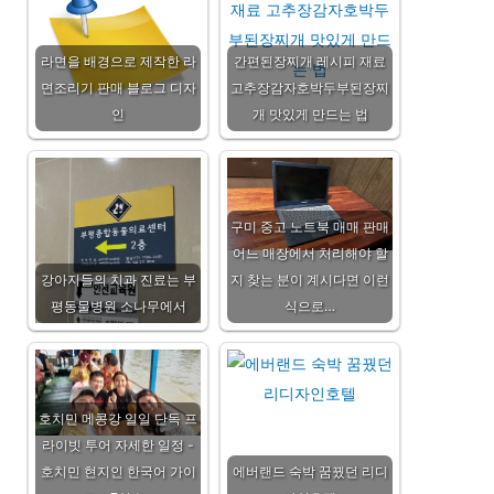
라면을 배경으로 제작한 라
간편된장찌개 레시피 재료
면조리기 판매 블로그 디자
고추장감자호박두부된장찌
인
개 맛있게 만드는 법
구미 중고 노트북 매매 판매
어느 매장에서 처리해야 할
강아지들의 치과 진료는 부
지 찾는 분이 계시다면 이런
평동물병원 소나무에서
식으로…
호치민 메콩강 일일 단독 프
라이빗 투어 자세한 일정 -
호치민 현지인 한국어 가이
에버랜드 숙박 꿈꿨던 리디