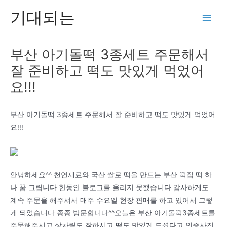
콘
기대되는
텐
Main
츠
Men
로
부산 아기돌떡 3종세트 주문해서
건
잘 준비하고 떡도 맛있게 먹었어
너
뛰
요!!!
기
부산 아기돌떡 3종세트 주문해서 잘 준비하고 떡도 맛있게 먹었어
요!!!
안녕하세요^^ 천연재료와 국산 쌀로 떡을 만드는 부산 떡집 떡 하
나 꿈 그립니다 한동안 블로그를 올리지 못했습니다 감사하게도
계속 주문을 해주셔서 매주 수요일 현장 판매를 하고 있어서 그렇
게 되었습니다 종종 방문합니다^^오늘은 부산 아기돌떡3종세트를
주문해주시고 상차림도 잘하시고 떡도 맛있게 드셨다고 인증사진