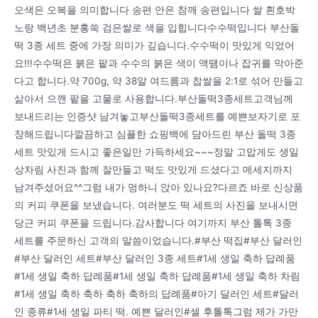
오색은 오복을 의미합니다 송편 안은 참깨 송편입니다 쌀 흰호박
노랑 백년초 분홍쑥 검은쌀로 색을 입힙니다수수떡입니다 부산돌
떡 3종 세트 중에 가장 의미가 깊습니다.수수떡이 맛있게 익었어
요!!!수수떡은 붉은 팥과 수수의 붉은 색이 액땜이나 잡귀를 막아준
다고 합니다.약 700g, 약 38알 여드름과 찹쌀을 2:1로 섞어 만들고
삶아서 으깬 팥을 고물로 사용합니다.부산돌떡3종세트고객님께
보내드리는 인증샷 남겨놓고부산돌떡3종세트를 예쁜보자기로 포
장해드립니다깔끔하고 심플한 쇼핑백에 담아드린 부산 돌떡 3종
세트 맛있게 드시고 좋은일만 가득하세요~~~정말 고맙게도 생일
상차림 사진과 함께 잘만들고 떡도 맛있게 드셨다고 메세지까지
남겨주셨어요^^그럼 내가 멍하니 앉아 있나요?다르죠 바로 신상품
의 커피 쿠폰을 보냈습니다. 여러분도 떡 세트의 사진을 보내시면
당근 커피 쿠폰을 드립니다.감사합니다 여기까지 부산 톨톡 3종
세트를 주문하신 고객의 말씀이었습니다.#부산 떡집#부산 달러인
#부산 달러인 세트#부산 달러인 3종 세트#1세 생일 축하 답례품
#1세 생일 축하 답례품#1세 생일 축하 답례품#1세 생일 축하 차림
#1세 생일 축하 축하 축하 축하의 답례품#아기 달러인 세트#달러
인 종류#1세 생일 파티 떡. 예쁜 달러인#셀 후톨톡그럼 제가 가만