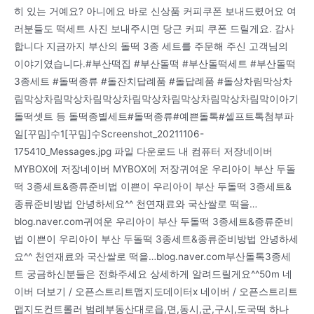
히 있는 거예요? 아니에요 바로 신상품 커피쿠폰 보내드렸어요 여
러분들도 떡세트 사진 보내주시면 당근 커피 쿠폰 드릴게요. 감사
합니다 지금까지 부산의 돌떡 3종 세트를 주문해 주신 고객님의
이야기였습니다.#부산떡집 #부산돌떡 #부산돌떡세트 #부산돌떡
3종세트 #돌떡종류 #돌잔치답례품 #돌답례품 #돌상차림막상차
림막상차림막상차림막상차림막상차림막상차림막상차림막이아기
돌떡셋트 등 돌떡종별세트#돌떡종류#예쁜돌톡#셀프트톡첨부파
일[꾸밈]수1[꾸밈]수Screenshot_20211106-
175410_Messages.jpg 파일 다운로드 내 컴퓨터 저장네이버
MYBOX에 저장네이버 MYBOX에 저장귀여운 우리아이 부산 두돌
떡 3종세트&종류준비법 이쁜이 우리아이 부산 두돌떡 3종세트&
종류준비방법 안녕하세요^^ 천연재료와 국산쌀로 떡을…
blog.naver.com귀여운 우리아이 부산 두돌떡 3종세트&종류준비
법 이쁜이 우리아이 부산 두돌떡 3종세트&종류준비방법 안녕하세
요^^ 천연재료와 국산쌀로 떡을…blog.naver.com부산돌톡3종세
트 궁금하신분들은 전화주세요 상세하게 알려드릴게요^^50m 네
이버 더보기 / 오픈스트리트맵지도데이터x 네이버 / 오픈스트리트
맵지도컨트롤러 범례부동산대로읍,면,동시,군,구시,도국떡 하나