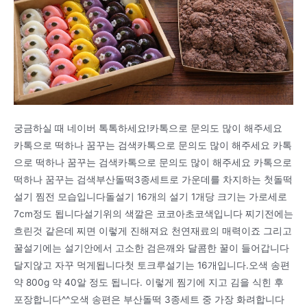
궁금하실 때 네이버 톡톡하세요!카톡으로 문의도 많이 해주세요
카톡으로 떡하나 꿈꾸는 검색카톡으로 문의도 많이 해주세요 카톡
으로 떡하나 꿈꾸는 검색카톡으로 문의도 많이 해주세요 카톡으로
떡하나 꿈꾸는 검색부산돌떡3종세트로 가운데를 차지하는 첫돌떡
설기 찜전 모습입니다돌설기 16개의 설기 1개당 크기는 가로세로
7cm정도 됩니다설기위의 색깔은 코코아초코색입니다 찌기전에는
흐린것 같은데 찌면 이렇게 진해져요 천연재료의 매력이죠 그리고
꿀설기에는 설기안에서 고소한 검은깨와 달콤한 꿀이 들어갑니다
달지않고 자꾸 먹게됩니다첫 토크루설기는 16개입니다.오색 송편
약 800g 약 40알 정도 됩니다. 이렇게 찜기에 지고 김을 식힌 후
포장합니다^^오색 송편은 부산돌떡 3종세트 중 가장 화려합니다