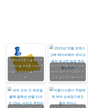
비중격만곡증 수술 후 리뷰
: 비염수술 코성형 + 비순코
2023년 10월 코엑스 고베
수술 + 굽은코수술 정직 리
베이비페어 유아교육전 유
뷰!
교전 일정 주차행사까지
피어 오브 갓 에센셜 블랙
자동디스펜서 주방세제 부