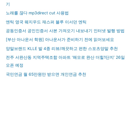
기
노래를 끊다 mp3direct cut 사용법
엔틱 영국 웨지우드 재스퍼 블루 이서던 엔틱
공동인증서 공인인증서 사본 가져오기 내보내기 인터넷 발행 방법
[부산 아나운서 학원] 아나운서가 준비하기 전에 읽어보세요
양말브랜드 KLLE 발 4종 리뷰/깨끗하고 편한 스포츠양말 추천
전주 서완산동 지역주택조합 아파트 ‘해모로 완산 더힐1단지’ 26일
오픈 예정
국민연금 월 65만원만 받으면 개인연금 추천