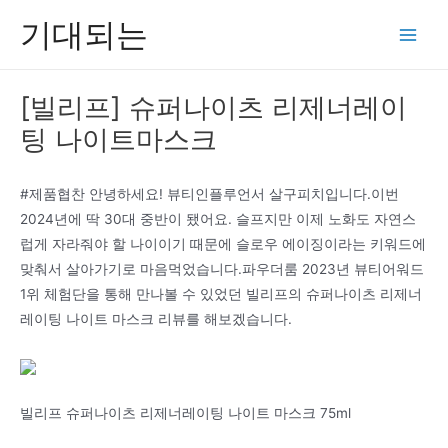
콘
기대되는
텐
Main
츠
Men
로
[빌리프] 슈퍼나이츠 리제너레이
건
팅 나이트마스크
너
뛰
기
#제품협찬 안녕하세요! 뷰티인플루언서 살구피치입니다.이번
2024년에 딱 30대 중반이 됐어요. 슬프지만 이제 노화도 자연스
럽게 자라줘야 할 나이이기 때문에 슬로우 에이징이라는 키워드에
맞춰서 살아가기로 마음먹었습니다.파우더룸 2023년 뷰티어워드
1위 체험단을 통해 만나볼 수 있었던 빌리프의 슈퍼나이츠 리제너
레이팅 나이트 마스크 리뷰를 해보겠습니다.
빌리프 슈퍼나이츠 리제너레이팅 나이트 마스크 75ml