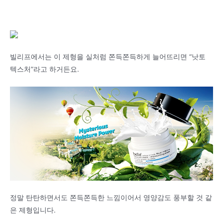
빌리프에서는 이 제형을 실처럼 쫀득쫀득하게 늘어뜨리면 “낫토
텍스처”라고 하거든요.
정말 탄탄하면서도 쫀득쫀득한 느낌이어서 영양감도 풍부할 것 같
은 제형입니다.