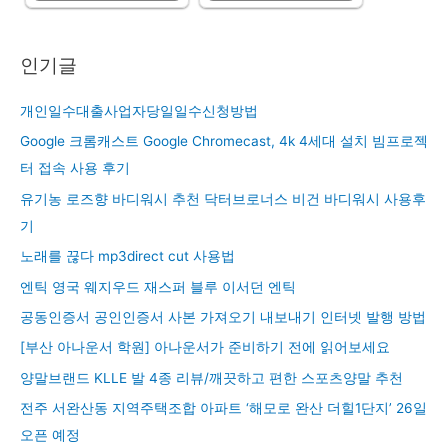
인기글
개인일수대출사업자당일일수신청방법
Google 크롬캐스트 Google Chromecast, 4k 4세대 설치 빔프로젝
터 접속 사용 후기
유기농 로즈향 바디워시 추천 닥터브로너스 비건 바디워시 사용후
기
노래를 끊다 mp3direct cut 사용법
엔틱 영국 웨지우드 재스퍼 블루 이서던 엔틱
공동인증서 공인인증서 사본 가져오기 내보내기 인터넷 발행 방법
[부산 아나운서 학원] 아나운서가 준비하기 전에 읽어보세요
양말브랜드 KLLE 발 4종 리뷰/깨끗하고 편한 스포츠양말 추천
전주 서완산동 지역주택조합 아파트 ‘해모로 완산 더힐1단지’ 26일
오픈 예정