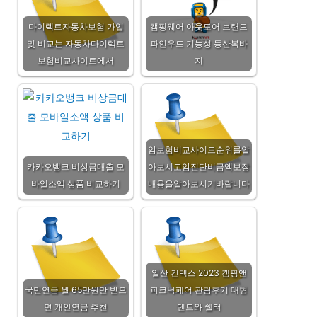
다이렉트자동차보험 가입
캠핑웨어 아웃도어 브랜드
및 비교는 자동차다이렉트
파인우드 기능성 등산복바
보험비교사이트에서
지
암보험비교사이트순위를알
카카오뱅크 비상금대출 모
아보시고암진단비금액보장
바일소액 상품 비교하기
내용을알아보시기바랍니다
일산 킨텍스 2023 캠핑앤
국민연금 월 65만원만 받으
피크닉페어 관람후기 대형
면 개인연금 추천
텐트와 쉘터