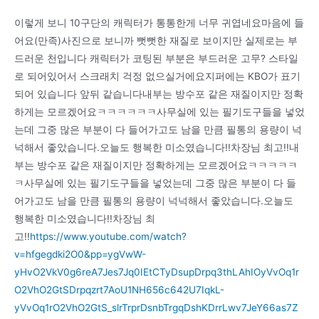
이렇게 보니 10구단의 캐릭터가 통통한게 너무 귀엽네요마음에 들
어요(만족)사진으로 보니까 뻣뻣한 재질로 보이지만 실제로는 부
드러운 천입니다 캐릭터가 코팅된 부분은 부드러운 고무? 스타일
로 되어있어서 스크래치 걱정 없으실거에요지퍼에는 KBO가 표기
되어 있습니다 앞뒤 같습니다내부는 방수포 같은 재질이지만 정확
하게는 모르겠어요ㅋㅋㅋㅋㅋㅋ사무실에 있는 필기도구들을 넣었
는데 그중 많은 부분이 다 들어가고도 남을 만큼 필통의 용량이 넉
넉해서 좋았습니다.오늘도 행복한 미소였습니다!!차장님 최고!!내
부는 방수포 같은 재질이지만 정확하게는 모르겠어요ㅋㅋㅋㅋㅋ
ㅋ사무실에 있는 필기도구들을 넣었는데 그중 많은 부분이 다 들
어가고도 남을 만큼 필통의 용량이 넉넉해서 좋았습니다.오늘도
행복한 미소였습니다!!차장님 최
고!!
https://www.youtube.com/watch?
v=hfgegdki2O0&pp=ygVwW-
yHvO2VkV0g6reA7Jes7Jq0IEtCTyDsupDrpq3thLAhIOyVvOq1r
O2VhO2GtSDrpqzrt7AoU1NH656c642U7IqkL-
yVvOq1rO2VhO2GtS_slrTrprDsnbTrgqDshKDrrLwv7JeY66as7Z