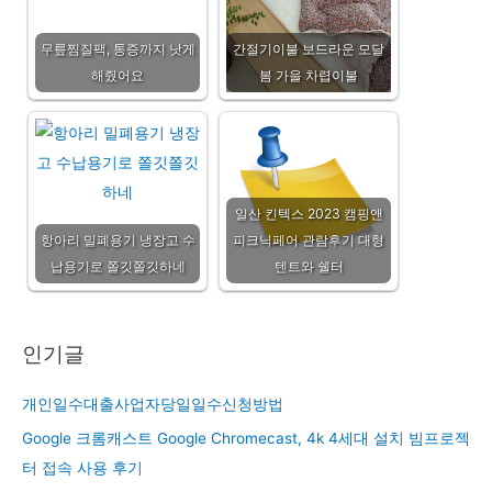
무릎찜질팩, 통증까지 낫게
간절기이불 보드라운 모달
해줬어요
봄 가을 차렵이불
일산 킨텍스 2023 캠핑앤
항아리 밀폐용기 냉장고 수
피크닉페어 관람후기 대형
납용기로 쫄깃쫄깃하네
텐트와 쉘터
인기글
개인일수대출사업자당일일수신청방법
Google 크롬캐스트 Google Chromecast, 4k 4세대 설치 빔프로젝
터 접속 사용 후기