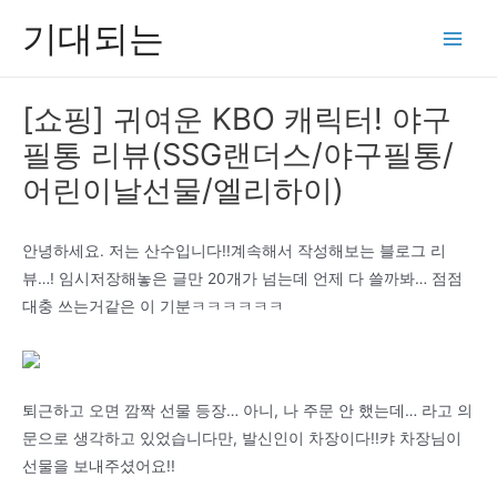
콘
기대되는
텐
Main
츠
Men
로
[쇼핑] 귀여운 KBO 캐릭터! 야구
건
필통 리뷰(SSG랜더스/야구필통/
너
뛰
어린이날선물/엘리하이)
기
안녕하세요. 저는 산수입니다!!계속해서 작성해보는 블로그 리
뷰…! 임시저장해놓은 글만 20개가 넘는데 언제 다 쓸까봐… 점점
대충 쓰는거같은 이 기분ㅋㅋㅋㅋㅋㅋ
퇴근하고 오면 깜짝 선물 등장… 아니, 나 주문 안 했는데… 라고 의
문으로 생각하고 있었습니다만, 발신인이 차장이다!!캬 차장님이
선물을 보내주셨어요!!