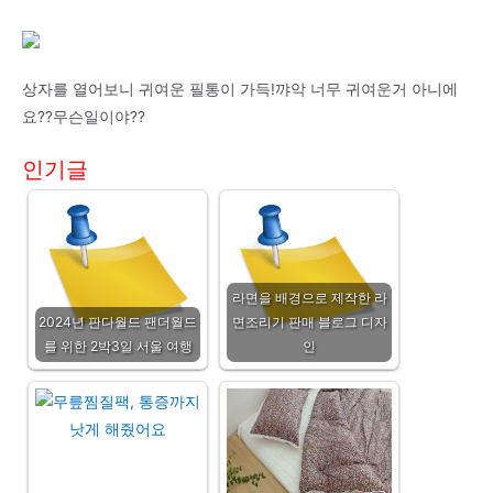
상자를 열어보니 귀여운 필통이 가득!꺄악 너무 귀여운거 아니에
요??무슨일이야??
인기글
라면을 배경으로 제작한 라
2024년 판다월드 팬더월드
면조리기 판매 블로그 디자
를 위한 2박3일 서울 여행
인