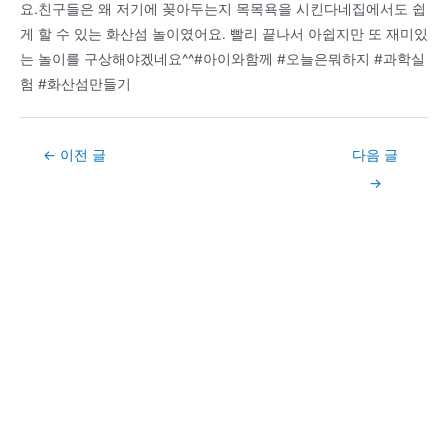
요.친구들은 왜 저기에 꽂아두는지 목목욕을 시킨다네집에서도 쉽
게 할 수 있는 화산섬 놀이였어요. 빨리 끝나서 아쉽지만 또 재미있
는 놀이를 구상해야겠네요^^#아이와함께 #오늘은뭐하지 #과학실
험 #화산섬만들기
Post
←
이전 글
다음 글
navigation
→