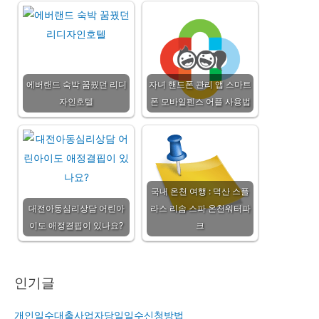
에버랜드 숙박 꿈꿨던 리디
자녀 핸드폰 관리 앱 스마트
자인호텔
폰 모바일펜스 어플 사용법
국내 온천 여행 : 덕산 스플
대전아동심리상담 어린아
라스 리솜 스파 온천워터파
이도 애정결핍이 있나요?
크
인기글
개인일수대출사업자당일일수신청방법