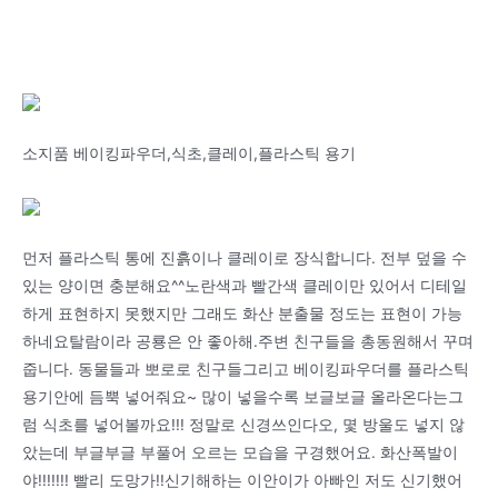
소지품 베이킹파우더,식초,클레이,플라스틱 용기
먼저 플라스틱 통에 진흙이나 클레이로 장식합니다. 전부 덮을 수
있는 양이면 충분해요^^노란색과 빨간색 클레이만 있어서 디테일
하게 표현하지 못했지만 그래도 화산 분출물 정도는 표현이 가능
하네요탈람이라 공룡은 안 좋아해.주변 친구들을 총동원해서 꾸며
줍니다. 동물들과 뽀로로 친구들그리고 베이킹파우더를 플라스틱
용기안에 듬뿍 넣어줘요~ 많이 넣을수록 보글보글 올라온다는그
럼 식초를 넣어볼까요!!! 정말로 신경쓰인다오, 몇 방울도 넣지 않
았는데 부글부글 부풀어 오르는 모습을 구경했어요. 화산폭발이
야!!!!!!! 빨리 도망가!!신기해하는 이안이가 아빠인 저도 신기했어