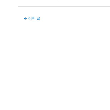
Post
←
이전 글
navigation