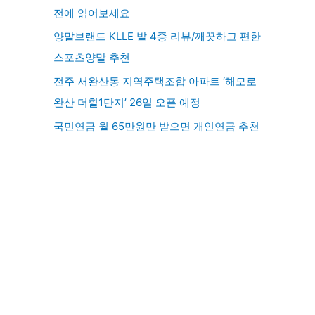
전에 읽어보세요
양말브랜드 KLLE 발 4종 리뷰/깨끗하고 편한
스포츠양말 추천
전주 서완산동 지역주택조합 아파트 ‘해모로
완산 더힐1단지’ 26일 오픈 예정
국민연금 월 65만원만 받으면 개인연금 추천