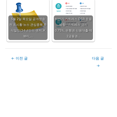
5월 2일 목요일 공개방송
하반기 스트레스 DSR 운용
전 조시황 뉴스 관심종목 주
방향···스트레스 금리
식일정(34년만의 엔저, K
0.75%, 은행권 신용대출·제
뷰티,…
2금융권…
Post
←
이전 글
다음 글
navigation
→