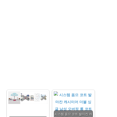
시스템 옴므 코트 발마칸 캐