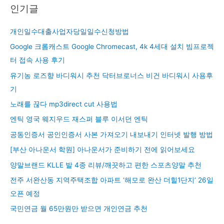
인기글
개인일수대출사업자당일일수신청방법
Google 크롬캐스트 Google Chromecast, 4k 4세대 설치 빔프로젝
터 접속 사용 후기
유기농 로즈향 바디워시 추천 닥터브로너스 비건 바디워시 사용후
기
노래를 끊다 mp3direct cut 사용법
엔틱 영국 웨지우드 재스퍼 블루 이서던 엔틱
공동인증서 공인인증서 사본 가져오기 내보내기 인터넷 발행 방법
[부산 아나운서 학원] 아나운서가 준비하기 전에 읽어보세요
양말브랜드 KLLE 발 4종 리뷰/깨끗하고 편한 스포츠양말 추천
전주 서완산동 지역주택조합 아파트 ‘해모로 완산 더힐1단지’ 26일
오픈 예정
국민연금 월 65만원만 받으면 개인연금 추천