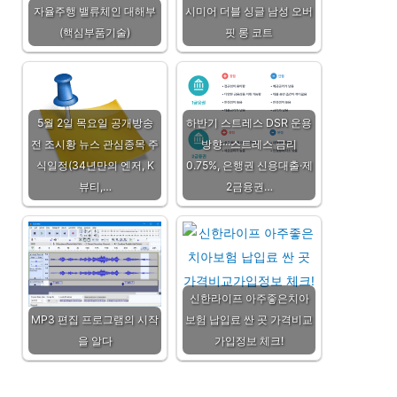
자율주행 밸류체인 대해부
시미어 더블 싱글 남성 오버
(핵심부품기술)
핏 롱 코트
5월 2일 목요일 공개방송
하반기 스트레스 DSR 운용
전 조시황 뉴스 관심종목 주
방향···스트레스 금리
식일정(34년만의 엔저, K
0.75%, 은행권 신용대출·제
뷰티,…
2금융권…
신한라이프 아주좋은치아
MP3 편집 프로그램의 시작
보험 납입료 싼 곳 가격비교
을 알다
가입정보 체크!