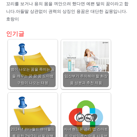
꼬리를 보거나 용의 몸을 껴안으려 했다면 예쁜 딸의 꿈이라고 합
니다.아들딸 상관없이 권력의 상징인 용꿈은 대단한 길몽입니다.
호랑이
인기글
뱀이 나오는 꿈을 죽이는 꿈
을 깨무는 꿈 꿈 꿈 도마뱀
임산부가 주의해야 할 화장
구렁이 나오는 태몽
품 성분과 추천 제품
2024년 판다월드 팬더월드
자녀 핸드폰 관리 앱 스마트
를 위한 2박3일 서울 여행
폰 모바일펜스 어플 사용법