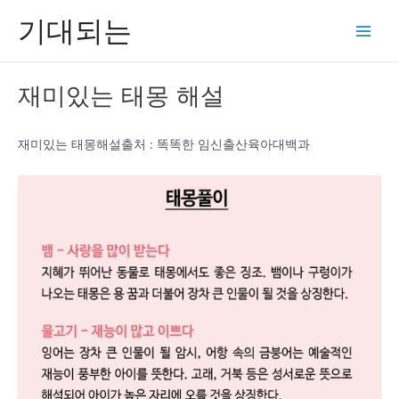
콘
기대되는
텐
Main
츠
Men
로
재미있는 태몽 해설
건
너
뛰
재미있는 태몽해설출처 : 똑똑한 임신출산육아대백과
기