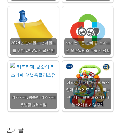
2024년 판다월드 팬더월드
자녀 핸드폰 관리 앱 스마트
를 위한 2박3일 서울 여행
폰 모바일펜스 어플 사용법
장난감 | 서서 하는 연습과
언어 발달에도 도움이 되는
키즈카페_콩순이 키즈카페
브이테크 보행 보조기 6개
갯벌홈플러스점
월~8개월 사용후기
인기글