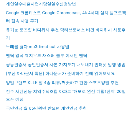
개인일수대출사업자당일일수신청방법
Google 크롬캐스트 Google Chromecast, 4k 4세대 설치 빔프로젝
터 접속 사용 후기
유기농 로즈향 바디워시 추천 닥터브로너스 비건 바디워시 사용후
기
노래를 끊다 mp3direct cut 사용법
엔틱 영국 웨지우드 재스퍼 블루 이서던 엔틱
공동인증서 공인인증서 사본 가져오기 내보내기 인터넷 발행 방법
[부산 아나운서 학원] 아나운서가 준비하기 전에 읽어보세요
양말브랜드 KLLE 발 4종 리뷰/깨끗하고 편한 스포츠양말 추천
전주 서완산동 지역주택조합 아파트 ‘해모로 완산 더힐1단지’ 26일
오픈 예정
국민연금 월 65만원만 받으면 개인연금 추천