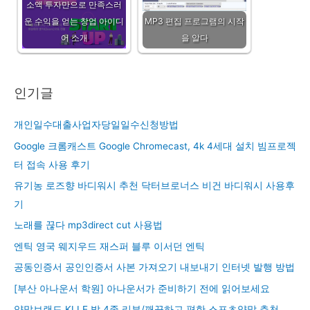
소액 투자만으로 만족스러
운 수익을 얻는 창업 아이디
MP3 편집 프로그램의 시작
어 소개
을 알다
인기글
개인일수대출사업자당일일수신청방법
Google 크롬캐스트 Google Chromecast, 4k 4세대 설치 빔프로젝
터 접속 사용 후기
유기농 로즈향 바디워시 추천 닥터브로너스 비건 바디워시 사용후
기
노래를 끊다 mp3direct cut 사용법
엔틱 영국 웨지우드 재스퍼 블루 이서던 엔틱
공동인증서 공인인증서 사본 가져오기 내보내기 인터넷 발행 방법
[부산 아나운서 학원] 아나운서가 준비하기 전에 읽어보세요
양말브랜드 KLLE 발 4종 리뷰/깨끗하고 편한 스포츠양말 추천