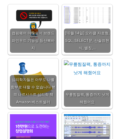
캠핑웨어 아웃도어 브랜드
[10월 14일] 오라클 자료형,
파인우드 기능성 등산복바
SQL, SELECT문, 산술표현
지
식, 별칭,…
심리학자들은 아무도 나를
함부로 대할 수 없습니다 본
격 나르시스트 심리학 책
무릎찜질팩, 통증까지 낫게
Amazon 베스트셀러
해줬어요