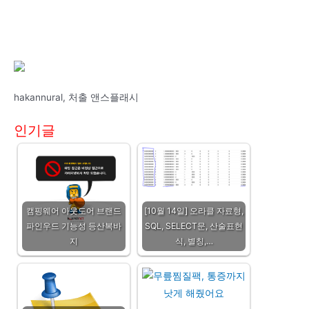
hakannural, 처출 앤스플래시
인기글
캠핑웨어 아웃도어 브랜드
[10월 14일] 오라클 자료형,
파인우드 기능성 등산복바
SQL, SELECT문, 산술표현
지
식, 별칭,…