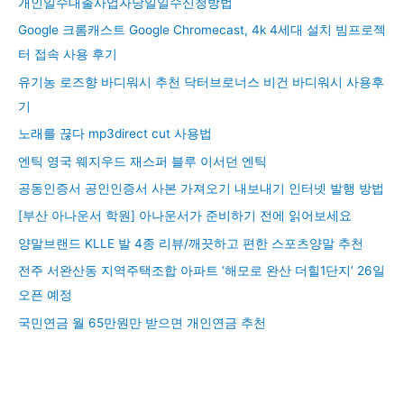
개인일수대출사업자당일일수신청방법
Google 크롬캐스트 Google Chromecast, 4k 4세대 설치 빔프로젝
터 접속 사용 후기
유기농 로즈향 바디워시 추천 닥터브로너스 비건 바디워시 사용후
기
노래를 끊다 mp3direct cut 사용법
엔틱 영국 웨지우드 재스퍼 블루 이서던 엔틱
공동인증서 공인인증서 사본 가져오기 내보내기 인터넷 발행 방법
[부산 아나운서 학원] 아나운서가 준비하기 전에 읽어보세요
양말브랜드 KLLE 발 4종 리뷰/깨끗하고 편한 스포츠양말 추천
전주 서완산동 지역주택조합 아파트 ‘해모로 완산 더힐1단지’ 26일
오픈 예정
국민연금 월 65만원만 받으면 개인연금 추천