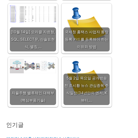
[10월 14일] 오라클 자료형,
국세청 홈택스 사업자 통장
SQL, SELECT문, 산술표현
등록 카드를 등록해야 하는
식, 별칭,…
이유와 방법
5월 2일 목요일 공개방송
전 조시황 뉴스 관심종목 주
자율주행 밸류체인 대해부
식일정(34년만의 엔저, K
(핵심부품기술)
뷰티,…
인기글