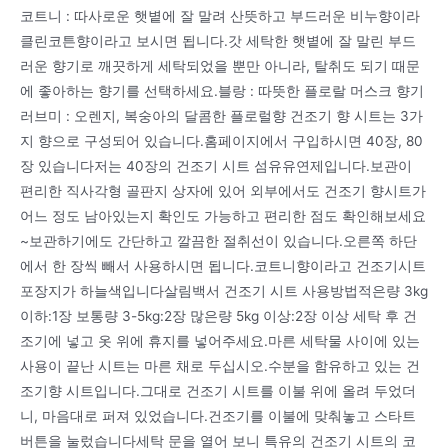
코트니 : 따사로운 햇볕에 잘 말려 산뜻하고 부드러운 비누향이라
클린코튼향이라고 보시면 됩니다.갓 세탁한 햇볕에 잘 말린 부드
러운 향기로 깨끗하게 세탁되었을 뿐만 아니라, 탈취도 되기 때문
에 좋아하는 향기를 선택하세요.블랑 : 따뜻한 플로랄 머스크 향기
러브미 : 오렌지, 복숭아의 달콤한 플로럴향 건조기 향 시트는 3가
지 향으로 구성되어 있습니다.홈페이지에서 구입하시면 40장, 80
장 있습니다저는 40장의 건조기 시트 섬유유연제입니다.보관이
편리한 직사각형 골판지 상자에 있어 외부에서도 건조기 향시트가
어느 정도 남아있는지 확인도 가능하고 편리한 점도 확인해보세요
~보관하기에도 간단하고 깔끔한 절취선이 있습니다.오른쪽 하단
에서 한 장씩 빼서 사용하시면 됩니다.코트니향이라고 건조기시트
포장지가 하늘색입니다살림백서 건조기 시트 사용방법적은량 3kg
이하:1장 보통량 3-5kg:2장 많은량 5kg 이상:2장 이상 세탁 후 건
조기에 넣고 옷 위에 휴지를 넣어주세요.마른 세탁물 사이에 있는
사용이 끝난 시트는 마른 채로 두십시오.수분을 함유하고 있는 건
조기향 시트입니다.그대로 건조기 시트를 이불 위에 올려 두었더
니, 마음대로 퍼져 있었습니다.건조기를 이불에 맞춰놓고 스타트
버튼을 눌렀습니다세탁 문을 열어 보니 특유의 건조기 시트의 코