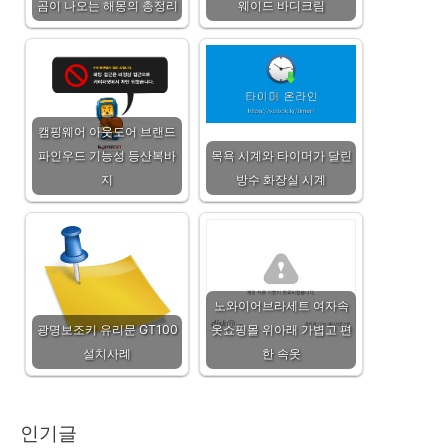
곰이 나오는 해몽의 총정리
웨이드 바디크림
캠핑웨어 아웃도어 브랜드
파인우드 기능성 등산복바
목욕 시계와 타이머가 달린
지
방수 화장실 시계
노와이어브라세트 여자속
광명보조키 유리문 GT100
옷쇼핑몰 위아래 가볍고 편
설치사례
한 속옷
인기글