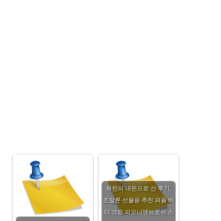
뷰린의 내돈으로 산 후기,
조말론 선물용 추천 퍼퓸 바
디 크림 피오니앤브로쉬 스