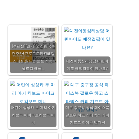
[부르첼][일기] 안전한국훈
련주간! 프로토토안전배팅
스페셜 월드컵 토토 적중!
대전아동심리상담 어린아
월드컵 애국…
이도 애정결핍이 있나요?
어린이 싱싱카 두 마리 아기
대구 중구청 공식 페이스북
킥보드 마이크로킥보드 미
팔로우 하고 스타벅스 커피
니
기프트 아이콘 받자~!