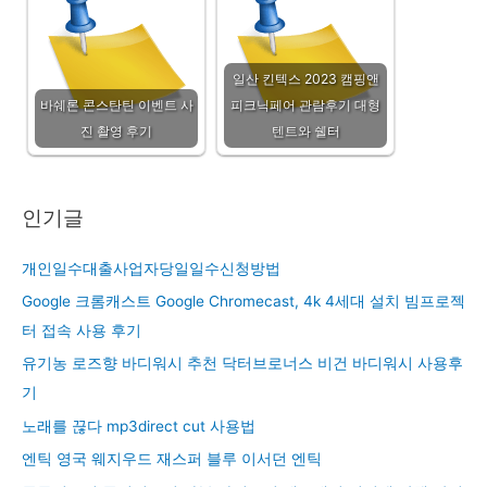
일산 킨텍스 2023 캠핑앤
바쉐론 콘스탄틴 이벤트 사
피크닉페어 관람후기 대형
진 촬영 후기
텐트와 쉘터
인기글
개인일수대출사업자당일일수신청방법
Google 크롬캐스트 Google Chromecast, 4k 4세대 설치 빔프로젝
터 접속 사용 후기
유기농 로즈향 바디워시 추천 닥터브로너스 비건 바디워시 사용후
기
노래를 끊다 mp3direct cut 사용법
엔틱 영국 웨지우드 재스퍼 블루 이서던 엔틱