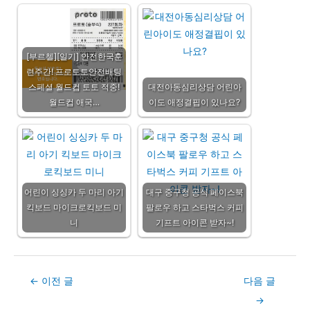
[부르첼][일기] 안전한국훈
련주간! 프로토토안전배팅
스페셜 월드컵 토토 적중!
대전아동심리상담 어린아
월드컵 애국…
이도 애정결핍이 있나요?
어린이 싱싱카 두 마리 아기
대구 중구청 공식 페이스북
킥보드 마이크로킥보드 미
팔로우 하고 스타벅스 커피
니
기프트 아이콘 받자~!
Post
←
이전 글
다음 글
navigation
→