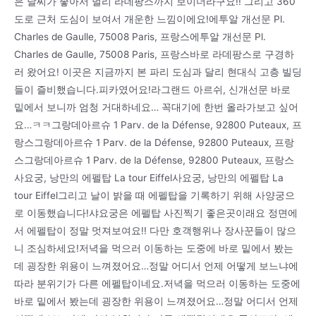
은 날씨가 좋아서 멀리 라데팡스까지 보이더라구요!! 그리고 360
도로 근처 도심이 보여서 개운한 느낌이에요!에투알 개선문 Pl.
Charles de Gaulle, 75008 Paris, 프랑스에투알 개선문 Pl.
Charles de Gaulle, 75008 Paris, 프랑스바로 라데팡스로 구경하
러 왔어요! 이곳은 지금까지 본 파리 도심과 달리 현대식 고층 빌딩
들이 즐비했습니다.피카였어요!라그랜드 아르쉬, 신개선문 바로
밑에서 보니까 엄청 거대하네요… 꼭대기에 한번 올라가보고 싶어
요…ㅋㅋ그랑데아르슈 1 Parv. de la Défense, 92800 Puteaux, 프
랑스그랑데아르슈 1 Parv. de la Défense, 92800 Puteaux, 프랑
스그랑데아르슈 1 Parv. de la Défense, 92800 Puteaux, 프랑스
사요궁, 낭만의 에펠탑 La tour Eiffel사요궁, 낭만의 에펠탑 La
tour Eiffel그리고 날이 밝을 때 에펠탑을 기록하기 위해 사양궁으
로 이동했습니다!샤요궁은 에펠탑 사진찍기 좋은곳이래요 정면에
서 에펠탑이 정말 멋져보여요!! 다만 호객행위나 장사꾼들이 많으
니 조심하세요!저녁을 먹으러 이동하는 도중에 바로 밑에서 봤는
데 굉장한 위용이 느껴졌어요…정말 어디서 언제 어떻게 보느냐에
따라 분위기가 다른 에펠탑이네요.저녁을 먹으러 이동하는 도중에
바로 밑에서 봤는데 굉장한 위용이 느껴졌어요…정말 어디서 언제