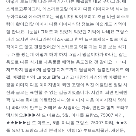
어떻게 보느냐에 따라 분위기가 다른 에펠탑이네요.푸아그라, 에
스까르고푸아그라, 에스까르고앞 이미지 다음 이미지저녁 식사는
푸아그라와 에스까르고는 꼭입니다! 먹어보려고 조금 비싼 레스토
랑에 왔어요!앞 이미지 다음 이미지식당 정보는 아쉽게도 기억이
잘 안나요…(눈물) 그래도 꽤 맛있게 먹었던 기억이 나네요!프랑스
파리 오시면 푸아그라랑 에스까르고 한번 드셔보세요~ 별로 이질
적이지도 않고 괜찮았어요!에스카르고 먹을 때는 처음 보는 식기
두 개를 줬는데 어떻게 해야 하지…?잠시 망설이다가 하나는 잡는
용도로 다른 식기로 내용물을 빼먹는 용도였던 것 같아요 ㅋㅋ디
저트까지 달콤하게 풀충전!디저트까지 달콤하게 풀충전!화이트 에
펠, 에펠탑 야경 La tour Eiffel그리고 대망의 파리의 밤 에펠탑 야
경앞 이미지 다음 이미지밤이 되면 조명이 켜진 에펠탑은 정말 사
진과 글로는 표현할 수 없는 감동이었습니다. 시간이 되면 반짝반
짝 빛나는 화이트 에펠탑입니다.앞 이미지 다음 이미지잠시 멍하
니 바라보게 만드는 거예요 꼭 사랑하는 가족, 연인과 함께 오라고
맹세해요.►►►샨 드 마르스, 5월. 아나톨 프랑스, 75007 파리,
★★►►►샨 드 마르스, 5월. 아나톨 프랑스, 75007 파리, ★★3
줄 요약 1. 프랑스 파리 본격적인 여행! 2) 루브르박물관, 개선문,