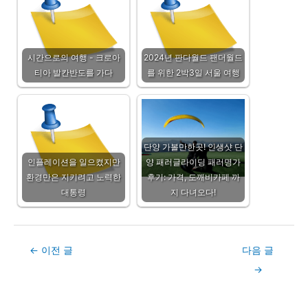
시간으로의 여행 - 크로아
2024년 판다월드 팬더월드
티아 발칸반도를 가다
를 위한 2박3일 서울 여행
단양 가볼만한곳! 인생샷 단
인플레이션을 일으켰지만
양 패러글라이딩 패러명가
환경만은 지키려고 노력한
후기: 가격, 도깨비카페 까
대통령
지 다녀오다!
Post
←
이전 글
다음 글
navigation
→