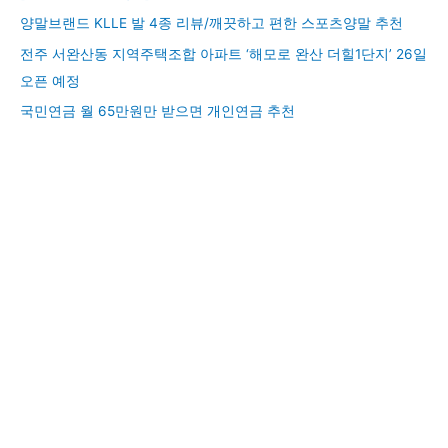
양말브랜드 KLLE 발 4종 리뷰/깨끗하고 편한 스포츠양말 추천
전주 서완산동 지역주택조합 아파트 ‘해모로 완산 더힐1단지’ 26일
오픈 예정
국민연금 월 65만원만 받으면 개인연금 추천