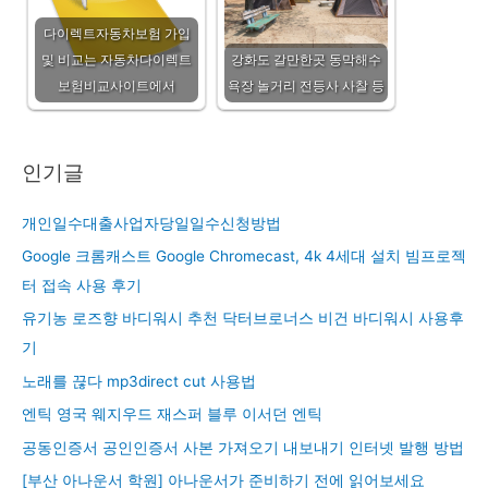
다이렉트자동차보험 가입
및 비교는 자동차다이렉트
강화도 갈만한곳 동막해수
보험비교사이트에서
욕장 놀거리 전등사 사찰 등
인기글
개인일수대출사업자당일일수신청방법
Google 크롬캐스트 Google Chromecast, 4k 4세대 설치 빔프로젝
터 접속 사용 후기
유기농 로즈향 바디워시 추천 닥터브로너스 비건 바디워시 사용후
기
노래를 끊다 mp3direct cut 사용법
엔틱 영국 웨지우드 재스퍼 블루 이서던 엔틱
공동인증서 공인인증서 사본 가져오기 내보내기 인터넷 발행 방법
[부산 아나운서 학원] 아나운서가 준비하기 전에 읽어보세요