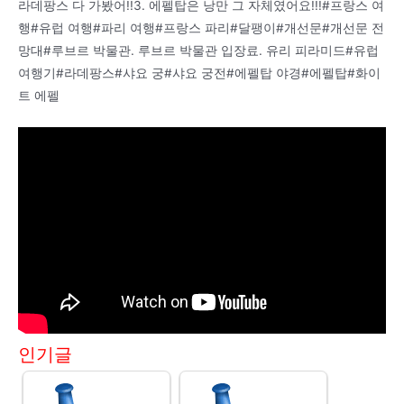
라데팡스 다 가봤어!!3. 에펠탑은 낭만 그 자체였어요!!!#프랑스 여
행#유럽 여행#파리 여행#프랑스 파리#달팽이#개선문#개선문 전
망대#루브르 박물관. 루브르 박물관 입장료. 유리 피라미드#유럽
여행기#라데팡스#샤요 궁#샤요 궁전#에펠탑 야경#에펠탑#화이
트 에펠
인기글