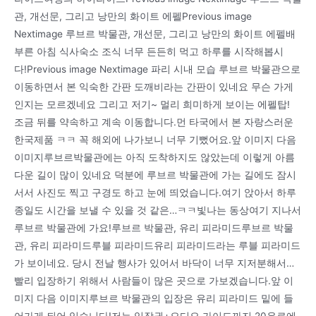
관, 개선문, 그리고 낭만의 화이트 에펠Previous image
Nextimage 루브르 박물관, 개선문, 그리고 낭만의 화이트 에펠배
부른 아침 식사숙소 조식 너무 든든히 먹고 하루를 시작해봅시
다!Previous image Nextimage 파리 시내 모습 루브르 박물관으로
이동하면서 본 익숙한 간판 도깨비라는 간판이 있네요 무슨 가게
인지는 모르겠네요 그리고 저기~ 멀리 희미하게 보이는 에펠탑!
조금 뒤를 약속하고 계속 이동합니다.먼 타국에서 본 자랑스러운
한국제품 ㅋㅋ 꼭 해외에 나가보니 너무 기뻤어요.앞 이미지 다음
이미지루브르박물관에는 아직 도착하지도 않았는데 이렇게 아름
다운 길이 많이 있네요 덕분에 루브르 박물관에 가는 길에도 잠시
서서 사진도 찍고 구경도 하고 눈에 띄었습니다.여기 앉아서 하루
종일도 시간을 보낼 수 있을 것 같은…ㅋㅋ빛나는 동상여기 지나서
루브르 박물관에 가요!루브르 박물관, 유리 피라미드루브르 박물
관, 유리 피라미드루블 피라미드유리 피라미드라는 루블 피라미드
가 보이네요. 당시 전날 행사가 있어서 바닥이 너무 지저분해서…
빨리 입장하기 위해서 사람들이 많은 곳으로 가보겠습니다.앞 이
미지 다음 이미지루브르 박물관의 입장은 유리 피라미드 밑에 들
어가게 되어 있습니다!저는 입장권+오디오 가이드까지 20유로에