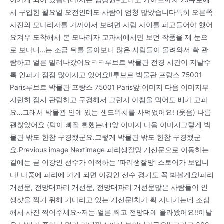
서 구입한 월요일 오전인데도 사람이 엄청 많았습니다특히 오른쪽
사진의 모나리자를 가까이서 보려면 사람 사이를 파고들어야 했어
요겨우 도착해서 본 모나리자 교과서에서만 보던 작품을 제 눈으
로 보다니…는 조금 뒤를 돌아보니 많은 사람들이 몰려와서 확 관
람하고 얼른 밀려나갔어요ㅋㅋ루브르 박물관 전경 시간이 지날수
록 인파가 점점 많아지고 있어요!!루브르 박물관 프랑스 75001
Paris루브르 박물관 프랑스 75001 Paris앞 이미지 다음 이미지부
지런히 잠시 관람하고 구경해서 그런지 아침을 먹어도 배가 고파
요…그래서 박물관 안에 있는 샌드위치를 사먹었어요! (웃음) 나름
괜찮았어요 (턱이 빠질 뻔했는데)앞 이미지 다음 이미지그렇게 박
물관 밖도 한참 구경했군요.그렇게 박물관 밖도 한참 구경했군
요.Previous image Nextimage 파리생잘망 개선문으로 이동하는
길에는 곧 이강인 선수가 이적하는 ‘파리생잘망’ 스토어가 보입니
다! 나중에 파리에 가게 되면 이강인 선수 경기도 꼭 봐볼게요!파리
개선문, 전망대파리 개선문, 전망대파리 개선문많은 사람들이 인
생샷을 찍기 위해 기다리고 있는 개선문!차가 휙 지나가는데 조심
해서 사진 찍어주세요~저는 얼른 찍고 전망대에 올라왔어요!!이날