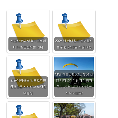
시간으로의 여행 - 크로아
2024년 판다월드 팬더월드
티아 발칸반도를 가다
를 위한 2박3일 서울 여행
단양 가볼만한곳! 인생샷 단
인플레이션을 일으켰지만
양 패러글라이딩 패러명가
환경만은 지키려고 노력한
후기: 가격, 도깨비카페 까
대통령
지 다녀오다!