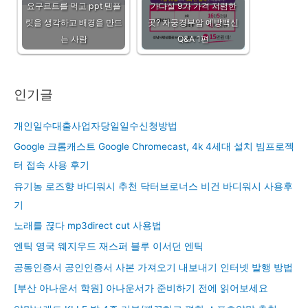
요구르트를 먹고 ppt 템플
가다실 9가 가격 저렴한
릿을 생각하고 배경을 만드
곳? 자궁경부암 예방백신
는 사람
Q&A 1편
인기글
개인일수대출사업자당일일수신청방법
Google 크롬캐스트 Google Chromecast, 4k 4세대 설치 빔프로젝
터 접속 사용 후기
유기농 로즈향 바디워시 추천 닥터브로너스 비건 바디워시 사용후
기
노래를 끊다 mp3direct cut 사용법
엔틱 영국 웨지우드 재스퍼 블루 이서던 엔틱
공동인증서 공인인증서 사본 가져오기 내보내기 인터넷 발행 방법
[부산 아나운서 학원] 아나운서가 준비하기 전에 읽어보세요