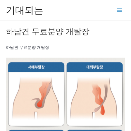
콘
기대되는
텐
Main
츠
Men
로
하남견 무료분양 개탈장
건
너
뛰
하남견 무료분양 개탈장
기