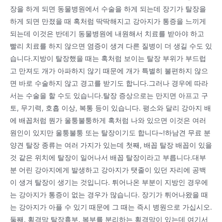
장을 하게 되면 동물병원에서 수술을 하게 되는데 장기가 탈장을
하게 되면 만졌을 때 혹처럼 딱딱해지고 강아지가 통증을 느끼게
되는데 이것은 반데기 동물병원에 내원해서 치료를 받아야 하고
빨리 치료를 하지 않으면 염증이 생겨 다른 질병이 더 생길 수도 있
습니다.지방이 탈장했을 때는 혹처럼 보이는 탈장 부위가 부드럽
고 만져도 개가 아파하지 않기 때문에 개가 특별히 불편하지 않으
면 바로 수술하지 않고 경고를 받기도 합니다.그러나 경우에 따라
서는 수술을 할 수도 있습니다.탈장 증상으로는 만지면 아프고 구
토, 무기력, 호흡 이상, 복통 등이 있습니다. 평소와 달리 강아지 배
에 배꼽처럼 뭔가 울퉁불퉁하게 혹처럼 나와 있으면 이것은 여러
원인이 있지만 울퉁불퉁 또는 탈장이기도 합니다~!하남견 무료 분
양견 탈장 종류는 여러 가지가 있는데 첫째, 배꼽 탈장 배꼽이 있을
것 같은 위치에 탈장이 일어나서 배꼽 탈장이라고 부릅니다.대부
분 어린 강아지에게 발생하고 강아지가 탯줄이 있던 자리에 공백
이 생겨 탈장이 생기는 것입니다. 튀어나온 부분이 지방인 경우에
는 강아지가 통증이 없는 경우가 많습니다. 장기가 튀어나왔을 때
는 강아지가 아플 수 있기 때문에 그 때는 즉시 병원으로 가십시오.
둘째, 횡격막 탈장흉부, 복부를 분리하는 횡격막이 있는데 여기서