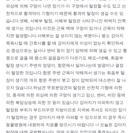
외상에 의해 구멍이 나면 장기가 이 구멍에서 탈장할 수도 있고 선
천적으로 횡격막이 기형이기 때문에 횡격막 탈장이 생길 수도 있
습니다.셋째, 서혜부 탈장, 서혜부 탈장은 사타구니인 허벅지 안쪽
에 생기는 것입니다.이것은 근육 벽에 구멍이 있거나 근육이 약해
지면 발생합니다.서혜부는 잘 보이지 않는 부분이니 평소 강아지
목욕시킬 때 간호사를 할 때 강아지에게 이상이 없는지 확인하세
요 증상으로는 설사나 변비 등이 장기 압박에 의해 생길 수 있고 통
증으로 걸을 때 평소와 걸음걸이가 다르기도 해요~!넷째, 회음부
탈장 생식기 주변의 엉덩이, 항문에서 일어나는데 방광이나 결장
이 탈장한 것입니다.항문 주변 근육이 약해져서 생기는 회음부 탈
장이 생기면 개의 항문 주변이 붓고 장이 압박되어 대소변이 잘 나
오지 않습니다.하남견 무료분양견의 탈장은 선천적 기형에 의한
것, 충격에 의한 외상에 의한 구멍이 생기고 임신, 변비, 비만 등에
의한 복압상승에 의한 것 등이 있습니다 강아지가 아파하지 않고
탈장된 부위가 부드러우면 지방이므로 지켜봐 주셔도 되지만 장기
가 탈장하는 경우 강아지가 매우 아파할 수 있으므로 이 경우 즉시
동물병원에 내원하여 치료를 받으시기 바랍니다 ~! 오늘은 강아지
탈장에 대해 공부했습니다. 많은 도움이 되었으면 좋겠습니다. 건