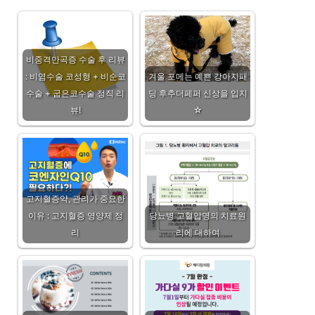
비중격만곡증 수술 후 리뷰
: 비염수술 코성형 + 비순코
겨울 포메는 예쁜 강아지패
수술 + 굽은코수술 정직 리
딩 후추더페퍼 신상을 입지
뷰!
☆
고지혈증약, 관리가 중요한
이유 : 고지혈증 영양제 정
당뇨병 고혈압명의 치료원
리
리에 대하여