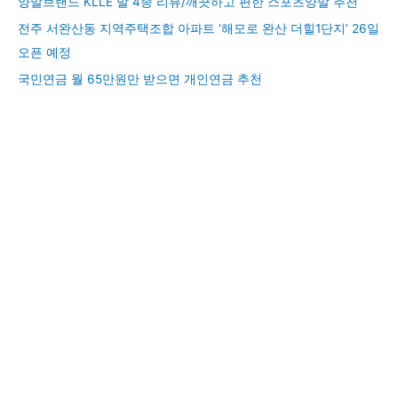
양말브랜드 KLLE 발 4종 리뷰/깨끗하고 편한 스포츠양말 추천
전주 서완산동 지역주택조합 아파트 ‘해모로 완산 더힐1단지’ 26일
오픈 예정
국민연금 월 65만원만 받으면 개인연금 추천