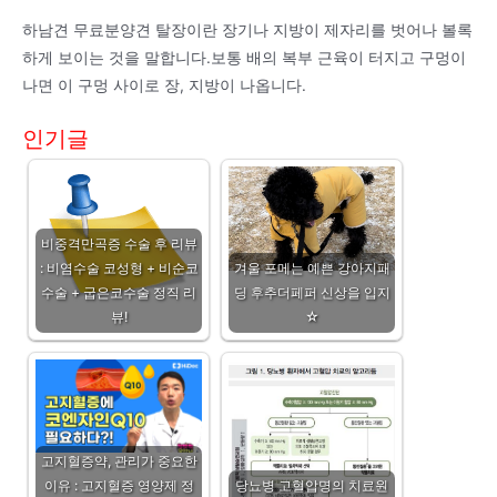
하남견 무료분양견 탈장이란 장기나 지방이 제자리를 벗어나 볼록
하게 보이는 것을 말합니다.보통 배의 복부 근육이 터지고 구멍이
나면 이 구멍 사이로 장, 지방이 나옵니다.
인기글
비중격만곡증 수술 후 리뷰
: 비염수술 코성형 + 비순코
겨울 포메는 예쁜 강아지패
수술 + 굽은코수술 정직 리
딩 후추더페퍼 신상을 입지
뷰!
☆
고지혈증약, 관리가 중요한
이유 : 고지혈증 영양제 정
당뇨병 고혈압명의 치료원