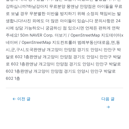
강하십니까?하남강아지 무료분양 몽앤냥 안양점은 아이들을 무료
로 보낼 경우 무분별한 이반을 방지하기 위해 소정의 책임비는 발
생합니다!사진 외에도 더 많은 아이들이 있습니다 문의사항은 24
시에 상담 가능하오니 궁금하신 점 있으시면 언제든 편하게 연락
주세요! 50m NAVER Corp. 더보기 / OpenStreetMap 지도데이터x
네이버 / OpenStreetMap 지도컨트롤러 범례부동산대로읍,면,동
시,군,구시,도국완앤냥 개고양이 안양점 경기도 안양시 만안구 박
달로 602 1층완앤냥 개고양이 안양점 경기도 안양시 만안구 박달
로 602 1층완앤냥 개고양이 안양점 경기도 안양시 만안구 박달로
602 1층완앤냥 개고양이 안양점 경기도 안양시 만안구 박달로
602 1층
Post
←
이전 글
다음 글
navigation
→