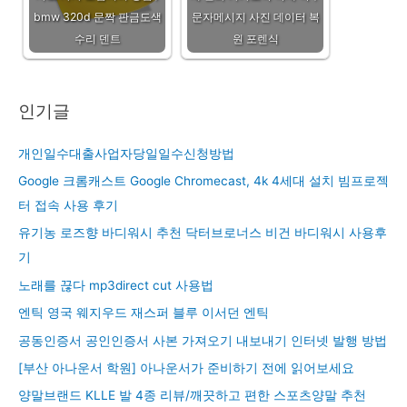
bmw 320d 문짝 판금도색
문자메시지 사진 데이터 복
수리 덴트
원 포렌식
인기글
개인일수대출사업자당일일수신청방법
Google 크롬캐스트 Google Chromecast, 4k 4세대 설치 빔프로젝
터 접속 사용 후기
유기농 로즈향 바디워시 추천 닥터브로너스 비건 바디워시 사용후
기
노래를 끊다 mp3direct cut 사용법
엔틱 영국 웨지우드 재스퍼 블루 이서던 엔틱
공동인증서 공인인증서 사본 가져오기 내보내기 인터넷 발행 방법
[부산 아나운서 학원] 아나운서가 준비하기 전에 읽어보세요
양말브랜드 KLLE 발 4종 리뷰/깨끗하고 편한 스포츠양말 추천