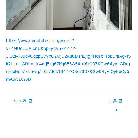
https://www.youtube.com/watch?
v=4NUdUCVIcnU&pp=ygV57Zi47Y-
JIO2MjOudvOqzpOyVhO2MjO2KuCDshLjtg4HqsbTsobDrjIAg7IS
k7LmYLCDtmLjtj4nrj5kg67Kg656A64uk6rG07KGw64yALCDrg
qjslpHso7zsi5wg7LKc7J6l7IS47YOB6rG07KGw64yAIOyEpOy5
mA%3D%3D
Post
←
이전 글
다음 글
navigation
→