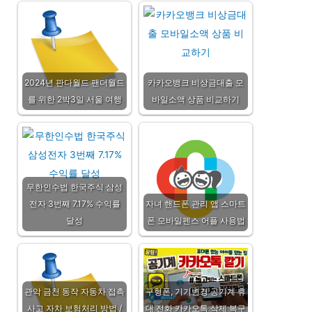
2024년 판다월드 팬더월드
카카오뱅크 비상금대출 모
를 위한 2박3일 서울 여행
바일소액 상품 비교하기
무한인수법 한국주식 삼성
전자 3번째 7.17% 수익률
자녀 핸드폰 관리 앱 스마트
달성
폰 모바일펜스 어플 사용법
관악 금천 동작 자동차 접촉
구형폰, 기기변경 공기계 휴
사고 자차 보험처리 방법 /
대 전화 카카오톡 삭제 복구