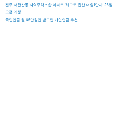
전주 서완산동 지역주택조합 아파트 ‘해모로 완산 더힐1단지’ 26일
오픈 예정
국민연금 월 65만원만 받으면 개인연금 추천