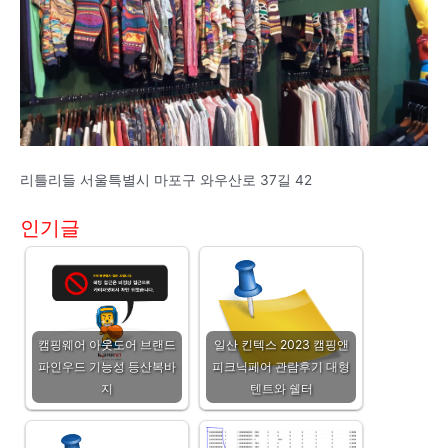
리틀리들 서울특별시 마포구 와우산로 37길 42
인기글
캠핑웨어 아웃도어 브랜드
일산 킨텍스 2023 캠핑앤
파인우드 기능성 등산복바
피크닉페어 관람후기 대형
지
텐트와 쉘터