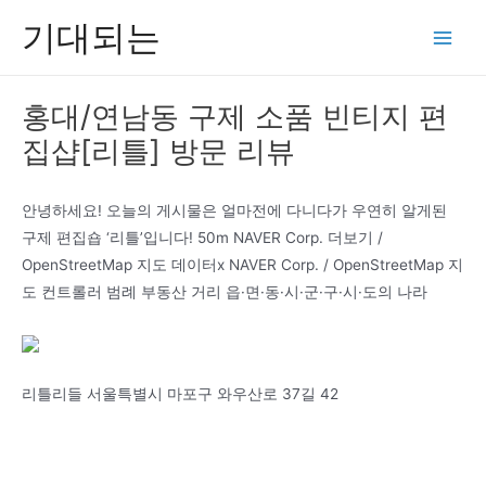
콘
기대되는
텐
Main
츠
Men
로
홍대/연남동 구제 소품 빈티지 편
건
집샵[리틀] 방문 리뷰
너
뛰
기
안녕하세요! 오늘의 게시물은 얼마전에 다니다가 우연히 알게된
구제 편집숍 ‘리틀’입니다! 50m NAVER Corp. 더보기 /
OpenStreetMap 지도 데이터x NAVER Corp. / OpenStreetMap 지
도 컨트롤러 범례 부동산 거리 읍·면·동·시·군·구·시·도의 나라
리틀리들 서울특별시 마포구 와우산로 37길 42