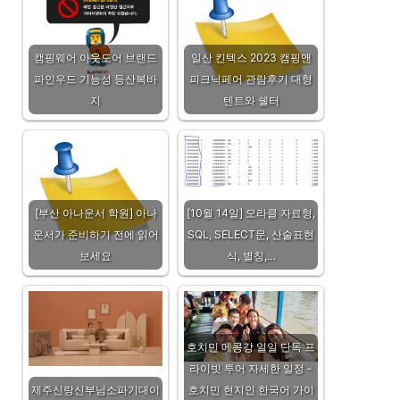
캠핑웨어 아웃도어 브랜드
일산 킨텍스 2023 캠핑앤
파인우드 기능성 등산복바
피크닉페어 관람후기 대형
지
텐트와 쉘터
[부산 아나운서 학원] 아나
[10월 14일] 오라클 자료형,
운서가 준비하기 전에 읽어
SQL, SELECT문, 산술표현
보세요
식, 별칭,…
호치민 메콩강 일일 단독 프
라이빗 투어 자세한 일정 -
제주신랑신부님소파기대이
호치민 현지인 한국어 가이