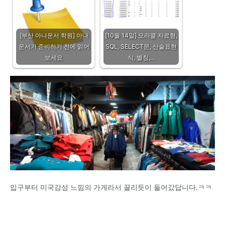
[부산 아나운서 학원] 아나
[10월 14일] 오라클 자료형,
운서가 준비하기 전에 읽어
SQL, SELECT문, 산술표현
보세요
식, 별칭,…
입구부터 미국감성 느낌의 가게라서 끌리듯이 들어갔답니다.ㅋㅋ