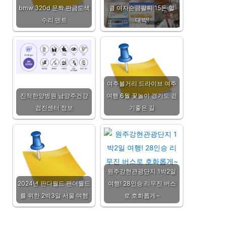
bmw 320d 문짝 판금도색
클 여자순금팔찌 15돈 헐
수리 덴트
대박!
여주볼거리 드라이브 여주
진적한양병원 남양주건강
여행 6월 꽃놀이 경기도 걷
검진센터 정보
기좋은 길
원주강현관광단지 1박2일
2024년 판다월드 팬더월드
여행! 28인승 리무진 버스
를 위한 2박3일 서울 여행
로 호화롭게~