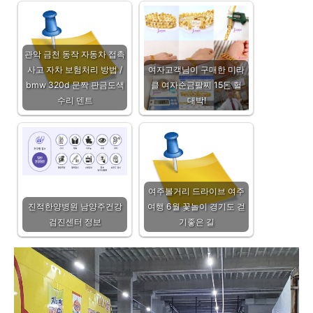
관악 금천 동작 자동차 접촉
사고 자차 보험처리 방법 /
여자고객님이 구매한 미라
bmw 320d 문짝 판금도색
클 여자순금팔찌 15돈 헐
수리 덴트
대박!
여주볼거리 드라이브 여주
진적한양병원 남양주건강
여행 6월 꽃놀이 경기도 걷
검진센터 정보
기좋은 길