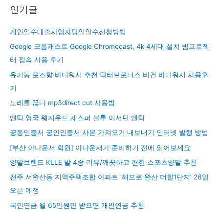
인기글
개인일수대출사업자당일일수신청방법
Google 크롬캐스트 Google Chromecast, 4k 4세대 설치 빔프로젝
터 접속 사용 후기
유기농 로즈향 바디워시 추천 닥터브로너스 비건 바디워시 사용후
기
노래를 끊다 mp3direct cut 사용법
엔틱 영국 웨지우드 재스퍼 블루 이서던 엔틱
공동인증서 공인인증서 사본 가져오기 내보내기 인터넷 발행 방법
[부산 아나운서 학원] 아나운서가 준비하기 전에 읽어보세요
양말브랜드 KLLE 발 4종 리뷰/깨끗하고 편한 스포츠양말 추천
전주 서완산동 지역주택조합 아파트 ‘해모로 완산 더힐1단지’ 26일
오픈 예정
국민연금 월 65만원만 받으면 개인연금 추천