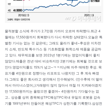
물적분할 소식에 주가가 2.7만원 가까이 오르며 하락했다.최근 4
월에는 17,550원까지 회복됐다가 다시 하락한 상태였다.오늘은 특
별한 기사는 없는 것 같은데;; 그래도 올라가 좋네~후성은 이차전
지 소재, 반도체 특수가스 등 기초화합물 화학소재 제품을 공급하
고 있다. 재무제표를 보면 2023년 1분기에는 영업이익률이 좋지
않았다.매출은 전년 대비 비슷하지만 2분기에는 회복될 것으로 보
인다.영업이익률도 15%가 넘고~ㅋㅋ지난해 자주 매매한 후성. 목
표가를 4만원으로 정했다는 리포트도 나왔지만 그 후 계속 빠졌
다.그래도 좋은 회사라고 생각해서 인수해놨어. (인수후에 더 떨어
져서 마이너스였어;;)거래량이 많지 않아서 며칠 더 지켜봐야겠지
만 17,550원까지는 올랐으면 좋겠어~ 4만원까지 기다릴수는 없
고.. 상승률 상위 종목혜성TPC혜성TPC국내 유일의 로봇용 감속
기를 1991년부터 만들어온 혜성TPC가 상한가를 기록했다.삼성전