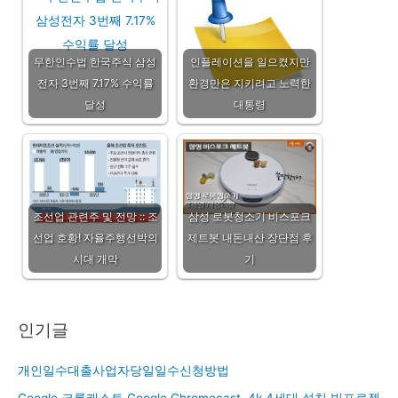
무한인수법 한국주식 삼성
인플레이션을 일으켰지만
전자 3번째 7.17% 수익률
환경만은 지키려고 노력한
달성
대통령
조선업 관련주 및 전망 :: 조
삼성 로봇청소기 비스포크
선업 호황! 자율주행선박의
제트봇 내돈내산 장단점 후
시대 개막
기
인기글
개인일수대출사업자당일일수신청방법
Google 크롬캐스트 Google Chromecast, 4k 4세대 설치 빔프로젝