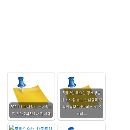
5월 2일 목요일 공개방송
전 조시황 뉴스 관심종목 주
2024년 판다월드 팬더월드
식일정(34년만의 엔저, K
를 위한 2박3일 서울 여행
뷰티,…