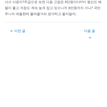
서서 사겠지?주급으로 보면 다음 고점은 8만원이다!!!이 평선도 배
열이 좋고 저점도 계속 높게 잡고 있으니까 8만원까지 가나? 국민
주니까 애들한테 물려줄거라 생각하고 팔지말까;
Post
←
이전 글
다음 글
navigation
→