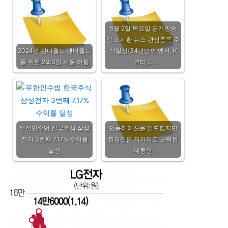
5월 2일 목요일 공개방송
전 조시황 뉴스 관심종목 주
2024년 판다월드 팬더월드
식일정(34년만의 엔저, K
를 위한 2박3일 서울 여행
뷰티,…
무한인수법 한국주식 삼성
인플레이션을 일으켰지만
전자 3번째 7.17% 수익률
환경만은 지키려고 노력한
달성
대통령