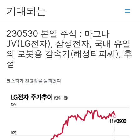
콘
기대되는
텐
Main
츠
Men
로
230530 본일 주식 : 마그나
건
JV(LG전자), 삼성전자, 국내 유일
너
뛰
의 로봇용 감속기(해성티피씨), 후
기
성
코스피가 전고점을 돌파했다.