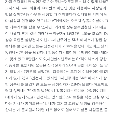
자랑 연결되니까 상한가로 가는구나~재무제표는 왜 이렇게 나빠?
그나저나, 부채 비율이 10퍼센트 미만인 것은 처음이다 사장님이
빚을 싫어하나? 아무튼 상장할 때 청약했다가 실패했던 기억이 난
다.삼성과 연결되어 있으니까 ATH까지는 오르지 않을까? 싶다. 그
럼 매수기회를 잡을 수 없지만…거래량 상위종목엄청난 거래대금
이 나왔다.흔치 않은 거래대금 아닌가? 1.9조라니..오늘 코스피 1%
상승 요인은 삼성전자 아닌가..지난주에는 SK하이닉스가 강한 상
승세를 보였지만 오늘은 삼성전자가 2.84% 올랐다.아오이도 달지
않았네~ 7만원을 넘었다니 감동이다~ 드디어 수익권이다!!! (계좌
가 몇개 있고 8만전자도 있지만;;)지난주에는 SK하이닉스가 강한
상승세를 보였지만 오늘은 삼성전자가 2.84% 올랐다.아오이도 달
지 않았네~ 7만원을 넘었다니 감동이다~ 드디어 수익권이다!!! (계
좌가 몇개 있고 8만전자도 있지만;;)지난주에는 SK하이닉스가 강
한 상승세를 보였지만 오늘은 삼성전자가 2.84% 올랐다.아오이도
달지 않았네~ 7만원을 넘었다니 감동이다~ 드디어 수익권이다!!!
(계좌가 몇개 있고 8만전자도 있지만;;)스마트폰을 직접 고칠 수 있
다는 기사가 흥미로웠는데, 내가 고치고 고장날 위험을 감수해야
한다는 게 문제랄까?이런 키트 없어도 열어보고 싶은 사람들은 줄