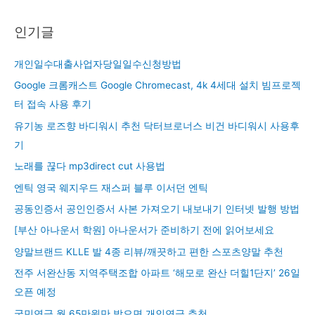
인기글
개인일수대출사업자당일일수신청방법
Google 크롬캐스트 Google Chromecast, 4k 4세대 설치 빔프로젝
터 접속 사용 후기
유기농 로즈향 바디워시 추천 닥터브로너스 비건 바디워시 사용후
기
노래를 끊다 mp3direct cut 사용법
엔틱 영국 웨지우드 재스퍼 블루 이서던 엔틱
공동인증서 공인인증서 사본 가져오기 내보내기 인터넷 발행 방법
[부산 아나운서 학원] 아나운서가 준비하기 전에 읽어보세요
양말브랜드 KLLE 발 4종 리뷰/깨끗하고 편한 스포츠양말 추천
전주 서완산동 지역주택조합 아파트 ‘해모로 완산 더힐1단지’ 26일
오픈 예정
국민연금 월 65만원만 받으면 개인연금 추천