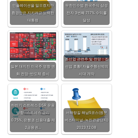
인플레이션을 일으켰지만
무한인수법 한국주식 삼성
환경만은 지키려고 노력한
전자 3번째 7.17% 수익률
대통령
달성
조선업 관련주 및 전망 :: 조
일본 대지진 미국주 영향 엔
선업 호황! 자율주행선박의
화 전망-반도체 증시
시대 개막
하반기 스트레스 DSR 운용
방향···스트레스 금리
서해랑길 해남5코스(원문
0.75%, 은행권 신용대출·제
버스터미널-녹진관광단지)
2금융권…
2023.12.08