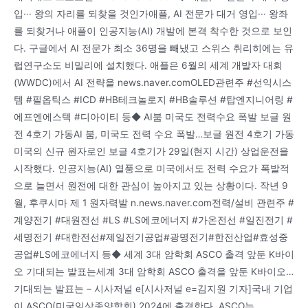
입··· 왕의 자리를 되찾을 것인가애플, AI 전문가 대거 영입··· 왕좌
를 되찾거나 애플이 인공지능(AI) 개발에 본격 착수한 것으로 보인
다. 구글에서 AI 전문가 최소 36명을 빼냈고 스위스 취리히에는 유
럽연구소도 비밀리에 설치했다. 애플은 6월의 세계 개발자 대회
(WWDC)에서 AI 전략을 news.naver.comOLED관련주 #선익시스
템 #필옵틱스 #ICD #HB테크놀로지 #HB솔루션 #탑엔지니어링 #
에프엔에스텍 #디아이티 등◆ AI붐 미국도 전력수요 폭발 보글 원
전 4호기 가동AI 붐, 미국도 전력 수요 폭발…보글 원전 4호기 가동
미국의 신규 원자로인 보글 4호기가 29일(현지 시간) 상업운전을
시작했다. 인공지능(AI) 열풍으로 미국에서도 전력 수요가 폭발적
으로 늘면서 원전에 대한 관심이 높아지고 있는 상황이다. 작년 9
월, 후쿠시마 제 1 원자력발 n.news.naver.com전력/설비 관련주 #
계양전기 #대원전선 #LS #LS에코에너지 #가온전선 #일진전기 #
세명전기 #대한전선#제일전기공업#광명전기#한전산업#효성중
공업#LS에코에너지 등◆ 세계 3대 암학회 ASCO 출격 앞둔 K바이
오 기대되는 발표는세계 3대 암학회 ASCO 출격을 앞둔 K바이오…
기대되는 발표는 – 시사저널 e[시사저널 e=김지원 기자]국내 기업
이 ASCO(미국임상종양학회) 2024에 출격한다. ASCO는