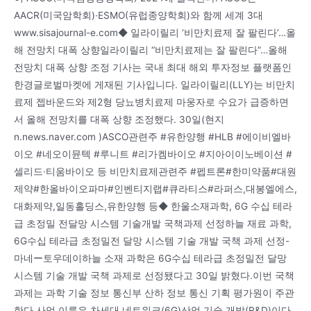
AACR(미국암학회)·ESMO(유럽종양학회)와 함께 세계 3대
www.sisajournal-e.com◆ 일라이릴리 ‘비만치료제 잘 팔린다’…올
해 전망치 대폭 상향일라이릴리 “비만치료제는 잘 팔린다”…올해
전망치 대폭 상향 조정 기사는 국내 최대 해외 투자정보 플랫폼인
한경글로벌마켓에 게재된 기사입니다. 일라이릴리(LLY)는 비만치
료제 젭바운드와 제2형 당뇨병치료제 마웅자로 수요가 급증하면
서 올해 전망치를 대폭 상향 조정했다. 30일(현지
n.news.naver.com )ASCO관련주 #유한양행 #HLB #에이비엘바
이오 #네오이뮨텍 #루니트 #리가켐바이오 #지아이이노베이션 #
셀리드·티움바이오 등 비만치료제관련주 #펩트론#한미약품#대원
제약#한올바이오파마#인벤티지랩#큐라티스#라퍼스,대봉엘에스,
대화제약,일동홀딩스,유한양행 등◆ 한울소재과학, 6G 수십 테라
급 초정밀 전달망 시스템 기술개발 국책과제 선정하늘 재료 과학,
6G수십 테라급 초정밀전 달망 시스템 기술 개발 국책 과제 선정-
마네ー토우데이하늘 소재 과학은 6G수십 테라급 초정밀전 달망
시스템 기술 개발 국책 과제로 선정됐다고 30일 밝혔다.이번 국책
과제는 과학 기술 정보 통신부 산하 정보 통신 기획 평가원이 주관
한다.사업 이름은 차세대 네트워크(6G)산업 기술 개발(R&D)이다.