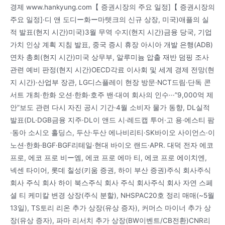
경제 www.hankyung.com【 증권시장의 주요 일정]【 증권시장의
주요 일정]·디 앤 도디ー화ー마텟크의 신규 상장, 미국)애플의 실
적 발표(현지 시간)미국)3월 무역 수지(현지 시간)금융 당국, 기업
가치 인상 계획 지침 발표, 중국 증시 휴장 아시아 개발 은행(ADB)
연차 총회(현지 시간)미국 상무부, 알루미늄 압출 재반 덤핑 조사
관련 예비 판정(현지 시간)OECD각료 이사회 및 세계 경제 전망(현
지 시간)·산업부 장관, LG디스플레이 현장 방문·NCT드림·단독 콘
서트 개최·한화 오션·한화·호주 밴·대여 회사의 인수···”9,000억 제
안”보도 관련 다시 자진 공시 기간·4월 소비자 물가 동향, DL실적
발표(DL·DGB금융 지주·DL이 앤드 시·레드캡 투어·고 용·에스티 팜
·동아 소시오 홀딩스, 두산·두산 에나비리티·SK바이오 사이언스·이
노션·한화·BGF·BGF리테일·현대 바이오 랜드·APR. 대덕 전자 에코
프로, 에코 프로 비ー엠, 에코 프로 에마 티, 에코 프로 에이치엔,
넥센 타이어, 롯데 칠성(키움 증권, 하이 부산 증권)주식 회사주식
회사 주식 회사 하이 북스주식 회사 주식 회사주식 회사 자연 스페
셜 티 케미칼 변경 상장(주식 분할), NHSPAC20호 정리 매매(~5월
13일), TS토리 리온 추가 상장(유상 증자), 커머스 마이너 추가 상
장(유상 증자), 파마 리서치 추가 상장(BW이벤트/CB전환)CNR리