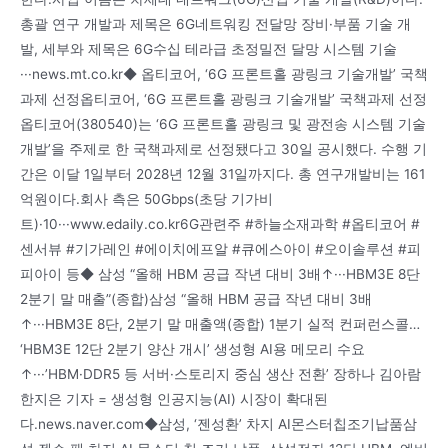
총괄 연구 개발과 제목은 6G네트워킹 전달망 장비·부품 기술 개
발, 세부와 제목은 6G수십 테라급 초정밀전 달망 시스템 기술
···news.mt.co.kr◆ 옵티코어, ‘6G 프론트홀 광링크 기술개발’ 국책
과제 선정옵티코어, ‘6G 프론트홀 광링크 기술개발’ 국책과제 선정
옵티코어(380540)는 ‘6G 프론트홀 광링크 및 광전송 시스템 기술
개발’을 주제로 한 국책과제로 선정됐다고 30일 공시했다. 수행 기
간은 이달 1일부터 2028년 12월 31일까지다. 총 연구개발비는 161
억원이다.회사 측은 50Gbps(초당 기가비
트)·10···www.edaily.co.kr6G관련주 #하늘소재과학 #옵티코어 #
센서뷰 #기가레인 #에이치에프알 #큐에스아이 #오이솔루션 #피
피아이 등◆ 삼성 “올해 HBM 공급 작년 대비 3배↑···HBM3E 8단
2분기 말 매출”(종합)삼성 “올해 HBM 공급 작년 대비 3배
↑···HBM3E 8단, 2분기 말 매출액(종합) 1분기 실적 컨퍼런스콜…
‘HBM3E 12단 2분기 양산 개시’ 생성형 AI용 메모리 수요
↑···’HBM·DDR5 등 서버·스토리지 중심 생산 전환’ 장하나 김아람
한지은 기자 = 생성형 인공지능(AI) 시장이 확대된
다.news.naver.com◆삼성, ‘젠성환’ 차지 AI몬스터칩조기납품삼