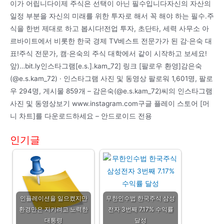
이가 어립니다이제 주식은 선택이 아닌 필수입니다자신의 자산의
일정 부분을 자신의 미래를 위한 투자로 해서 꼭 해야 하는 필수.주
식을 한번 제대로 하고 봅시다!전업 투자, 초단타, 세력 사무소 아
르바이트에서 비롯한 한국 경제 TV베스트 전문가가 된 감·은숙 대
표!주식 전문가, 캠·은숙의 주식 대학에서 같이 시작하고 보세요!
앞)…bit.ly인스타그램[e.s.].kam_72] 링크 [팔로우 환영]감은숙
(@e.s.kam_72) · 인스타그램 사진 및 동영상 팔로워 1,601명, 팔로
우 294명, 게시물 859개 – 감은숙(@e.s.kam_72)씨의 인스타그램
사진 및 동영상보기 www.instagram.com구글 플레이 스토어 [머
니 차트]를 다운로드하세요 – 안드로이드 전용
인기글
인플레이션을 일으켰지만
무한인수법 한국주식 삼성
환경만은 지키려고 노력한
전자 3번째 7.17% 수익률
대통령
달성