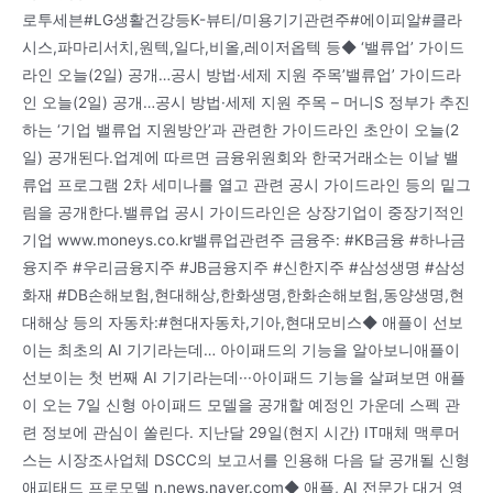
로투세븐#LG생활건강등K-뷰티/미용기기관련주#에이피알#클라
시스,파마리서치,원텍,일다,비올,레이저옵텍 등◆ ‘밸류업’ 가이드
라인 오늘(2일) 공개…공시 방법·세제 지원 주목’밸류업’ 가이드라
인 오늘(2일) 공개…공시 방법·세제 지원 주목 – 머니S 정부가 추진
하는 ‘기업 밸류업 지원방안’과 관련한 가이드라인 초안이 오늘(2
일) 공개된다.업계에 따르면 금융위원회와 한국거래소는 이날 밸
류업 프로그램 2차 세미나를 열고 관련 공시 가이드라인 등의 밑그
림을 공개한다.밸류업 공시 가이드라인은 상장기업이 중장기적인
기업 www.moneys.co.kr밸류업관련주 금융주: #KB금융 #하나금
융지주 #우리금융지주 #JB금융지주 #신한지주 #삼성생명 #삼성
화재 #DB손해보험,현대해상,한화생명,한화손해보험,동양생명,현
대해상 등의 자동차:#현대자동차,기아,현대모비스◆ 애플이 선보
이는 최초의 AI 기기라는데… 아이패드의 기능을 알아보니애플이
선보이는 첫 번째 AI 기기라는데···아이패드 기능을 살펴보면 애플
이 오는 7일 신형 아이패드 모델을 공개할 예정인 가운데 스펙 관
련 정보에 관심이 쏠린다. 지난달 29일(현지 시간) IT매체 맥루머
스는 시장조사업체 DSCC의 보고서를 인용해 다음 달 공개될 신형
애피태드 프로모델 n.news.naver.com◆ 애플, AI 전문가 대거 영