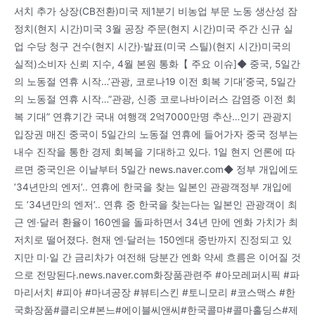
서치 추가 상장(CB전환)미국 제1분기 비농업 부문 노동 생산성 잠
정치(현지 시간)미국 3월 공장 주문(현지 시간)미국 주간 신규 실
업 수당 청구 건수(현지 시간)·발표(미국 스틸)(현지 시간)미국의
실적)소비자 신뢰 지수, 4월 본원 통화【 주요 이슈]◆ 중국, 5일간
의 노동절 연휴 시작…’관광, 코로나19 이전 회복 기대’중국, 5일간
의 노동절 연휴 시작…”관광, 신종 코로나바이러스 감염증 이전 회
복 기대” 연휴기간 국내 여행객 2억7000만명 추산…인기 관광지
입장권 매진 중국이 5일간의 노동절 연휴에 들어가자 중국 정부는
내수 진작을 통한 경제 회복을 기대하고 있다. 1일 현지 언론에 따
르면 중국인은 이날부터 5일간 news.naver.com◆ 정부 개입에도
’34년만의 엔저’.. 연휴에 한국을 찾는 일본인 관광객정부 개입에
도 ’34년만의 엔저’.. 연휴 중 한국을 찾는다는 일본인 관광객이 최
근 엔·달러 환율이 160엔을 돌파하면서 34년 만에 엔화 가치가 최
저치로 떨어졌다. 현재 엔·달러는 150엔대 중반까지 진정되고 있
지만 미·일 간 금리차가 여전해 당분간 엔화 약세 흐름은 이어질 것
으로 전망된다.news.naver.com화장품관련주 #아모레퍼시픽 #파
마리서치 #피아 #마녀공장 #뷰티스킨 #토니모리 #코스맥스 #한
국화장품#클리오#본느#에이블씨앤씨#한국콜마#콜마홀딩스#제