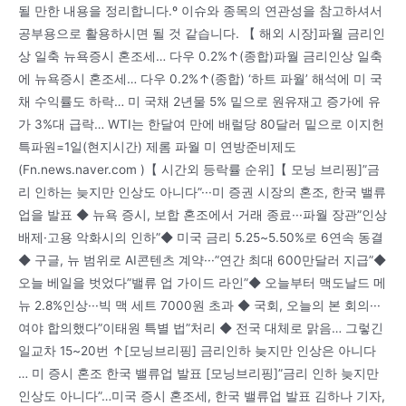
될 만한 내용을 정리합니다.º 이슈와 종목의 연관성을 참고하셔서
공부용으로 활용하시면 될 것 같습니다. 【 해외 시장]파월 금리인
상 일축 뉴욕증시 혼조세… 다우 0.2%↑(종합)파월 금리인상 일축
에 뉴욕증시 혼조세… 다우 0.2%↑(종합) ‘하트 파월’ 해석에 미 국
채 수익률도 하락… 미 국채 2년물 5% 밑으로 원유재고 증가에 유
가 3%대 급락… WTI는 한달여 만에 배럴당 80달러 밑으로 이지헌
특파원=1일(현지시간) 제롬 파월 미 연방준비제도
(Fn.news.naver.com )【 시간외 등락률 순위]【 모닝 브리핑]”금
리 인하는 늦지만 인상도 아니다”···미 증권 시장의 혼조, 한국 밸류
업을 발표 ◆ 뉴욕 증시, 보합 혼조에서 거래 종료···파월 장관”인상
배제·고용 악화시의 인하”◆ 미국 금리 5.25~5.50%로 6연속 동결
◆ 구글, 뉴 범위로 AI콘텐츠 계약···”연간 최대 600만달러 지급”◆
오늘 베일을 벗었다”밸류 업 가이드 라인”◆ 오늘부터 맥도날드 메
뉴 2.8%인상···빅 맥 세트 7000원 초과 ◆ 국회, 오늘의 본 회의···
여야 합의했다”이태원 특별 법”처리 ◆ 전국 대체로 맑음… 그렇긴
일교차 15~20번 ↑[모닝브리핑] 금리인하 늦지만 인상은 아니다
… 미 증시 혼조 한국 밸류업 발표 [모닝브리핑]”금리 인하 늦지만
인상도 아니다”…미국 증시 혼조세, 한국 밸류업 발표 김하나 기자,