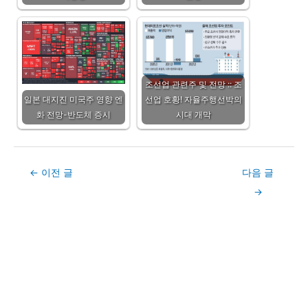
조선업 관련주 및 전망 :: 조
일본 대지진 미국주 영향 엔
선업 호황! 자율주행선박의
화 전망-반도체 증시
시대 개막
Post
←
이전 글
다음 글
navigation
→