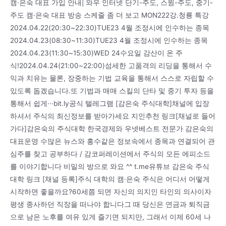
캠·은숙 대표 가입 안내| 와우 인터넷 단기-주도, 스윙-주도, 중기-
주도 캠·은숙 대표 방송 스케줄 좀 더 보고 MON222강.청룡 특강
2024.04.22(20:30~22:30)TUE23 4월 조정시에 인수하는 종목
2024.04.23(08:30~11:30)TUE23 4월 조정시에 인수하는 종목
2024.04.23(11:30~15:30)WED 24수요일 감산이 온 주
식!2024.04.24(21:00~22:00)섬세한 고품격의 리딩을 통해서 수
익과 치유는 물론, 장중하는 기법 교육을 통해서 스스로 자립할 수
있도록 돕겠습니다.또 기법과 매매 스킬의 단타 및 중기 투자 등을
통해서 쉽게···bit.ly공식 텔레그램 [감은숙 주식대학]채널에 입장
하셔서 주식의 최신정보를 받아가세요 지인추천 링크[채널로 들어
가다]감은숙의 주식대학 한국경제와 우넷베스트 전문가 감은숙의
대표운영 수많은 뉴스와 홍수같은 정보속에서 종목과 연결되어 관
심주를 찾고 공부하다 / 감코퍼레이션에서 주식의 모든 에피소드
를 이야기합니다 비밀의 방으로 와요 ^^ t.me유튜브 감은숙 주식
대학 링크 [채널 등록]주식 대학의 캠·은숙 주식은 어디서 어떻게
시작하면 좋을까요?60세쯤 되면 자신의 의지인 타인의 의사이자
평생 종사하던 직장을 떠나야 합니다그 때 당신은 연금과 퇴직금
으로 남은 노후를 여유 있게 즐기면 되지만, 그래서 이제 60세 나