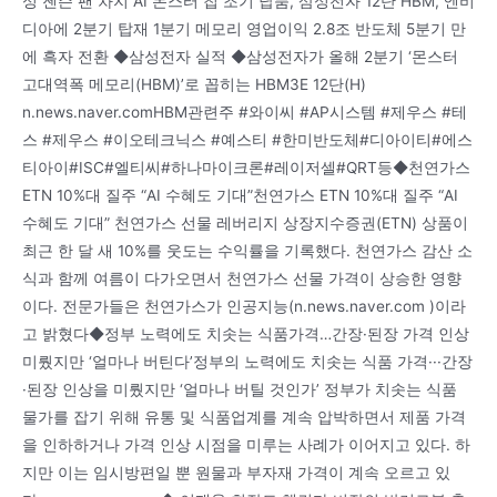
성 젠슨 팬 차지 AI 몬스터 칩 조기 납품, 삼성전자 12단 HBM, 엔비
디아에 2분기 탑재 1분기 메모리 영업이익 2.8조 반도체 5분기 만
에 흑자 전환 ◆삼성전자 실적 ◆삼성전자가 올해 2분기 ‘몬스터
고대역폭 메모리(HBM)’로 꼽히는 HBM3E 12단(H)
n.news.naver.comHBM관련주 #와이씨 #AP시스템 #제우스 #테
스 #제우스 #이오테크닉스 #예스티 #한미반도체#디아이티#에스
티아이#ISC#엘티씨#하나마이크론#레이저셀#QRT등◆천연가스
ETN 10%대 질주 “AI 수혜도 기대”천연가스 ETN 10%대 질주 “AI
수혜도 기대” 천연가스 선물 레버리지 상장지수증권(ETN) 상품이
최근 한 달 새 10%를 웃도는 수익률을 기록했다. 천연가스 감산 소
식과 함께 여름이 다가오면서 천연가스 선물 가격이 상승한 영향
이다. 전문가들은 천연가스가 인공지능(n.news.naver.com )이라
고 밝혔다◆정부 노력에도 치솟는 식품가격…간장·된장 가격 인상
미뤘지만 ‘얼마나 버틴다’정부의 노력에도 치솟는 식품 가격···간장
·된장 인상을 미뤘지만 ‘얼마나 버틸 것인가’ 정부가 치솟는 식품
물가를 잡기 위해 유통 및 식품업계를 계속 압박하면서 제품 가격
을 인하하거나 가격 인상 시점을 미루는 사례가 이어지고 있다. 하
지만 이는 임시방편일 뿐 원물과 부자재 가격이 계속 오르고 있