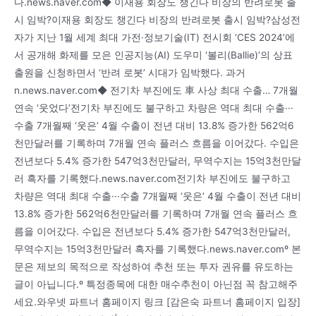
다.news.naver.com◆ 이재용 회장도 챙긴다 비장의 반려로봇 출
시 임박?이재용 회장도 챙긴다 비장의 반려로봇 출시 임박?삼성전
자가 지난 1월 세계 최대 가전·정보기술(IT) 전시회 ‘CES 2024’에
서 공개해 화제를 모은 인공지능(AI) 도우미 ‘볼리(Ballie)’의 상표
출원을 신청하면서 ‘반려 로봇’ 시대가 임박했다. 과거
n.news.naver.com◆ 전기차 부진에도 車 사상 최대 수출… 7개월
연속 ‘웃었다’전기차 부진에도 불구하고 차량은 역대 최대 수출···
수출 7개월째 ‘웃은’ 4월 수출이 전년 대비 13.8% 증가한 562억6
천만달러를 기록하며 7개월 연속 플러스 흐름을 이어갔다. 수입은
전년보다 5.4% 증가한 547억3천만달러, 무역수지는 15억3천만달
러 흑자를 기록했다.news.naver.com전기차 부진에도 불구하고
차량은 역대 최대 수출···수출 7개월째 ‘웃은’ 4월 수출이 전년 대비
13.8% 증가한 562억6천만달러를 기록하며 7개월 연속 플러스 흐
름을 이어갔다. 수입은 전년보다 5.4% 증가한 547억3천만달러,
무역수지는 15억3천만달러 흑자를 기록했다.news.naver.comº 본
문은 제보의 목적으로 작성하여 추천 또는 투자 권유를 유도하는
글이 아닙니다.º 특정종목에 대한 매수추천이 아닌점 꼭 참고해주
세요.와우넷 파트너 홈페이지 링크 [감은숙 파트너 홈페이지 입장]