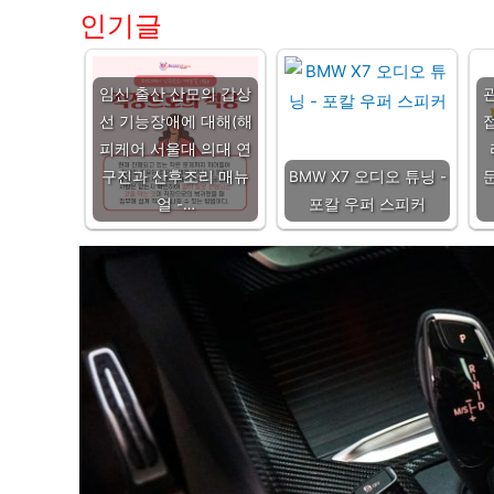
인기글
임신 출산 산모의 갑상
선 기능장애에 대해(해
피케어 서울대 의대 연
구진과 산후조리 매뉴
BMW X7 오디오 튜닝 -
얼 -…
포칼 우퍼 스피커