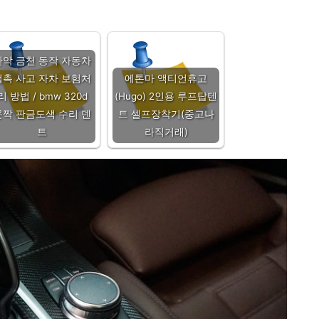
관악 금천 동작 자동차
접촉 사고 자차 보험처
에톤마 액티언휴고
리 방법 / bmw 320d
(Hugo) 2인용 루프탑텐
문짝 판금도색 수리 덴
트 셀프장착기(중고나
트
라직거래)