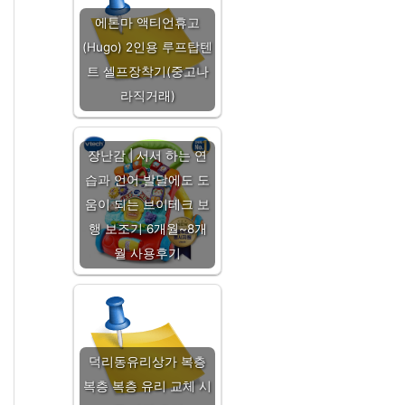
에톤마 액티언휴고
(Hugo) 2인용 루프탑텐
트 셀프장착기(중고나
라직거래)
장난감 | 서서 하는 연
습과 언어 발달에도 도
움이 되는 브이테크 보
행 보조기 6개월~8개
월 사용후기
덕리동유리상가 복층
복층 복층 유리 교체 시