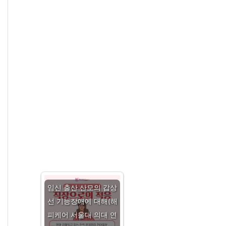
임신 출산 산모의 갑상
선 기능장애에 대해(해
피케어 서울대 의대 연