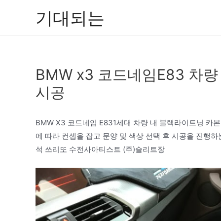
콘
기대되는
텐
츠
로
건
BMW x3 코드네임E83 
너
뛰
시공
기
BMW X3 코드네임 E831세대 차량 내 블랙라이트닝 
에 따라 컨셉을 잡고 문양 및 색상 선택 후 시공을 진행
석 쓰리또 수전사아티스트 (주)슬리트장