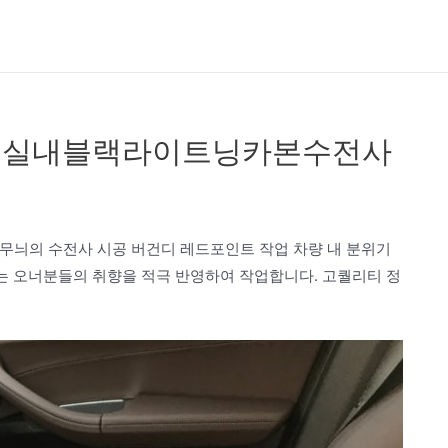
차량 실내블랙라이트닝카본수전사
카본무늬의 수전사 시공 버건디 레드포인트 작업 차량 내 분위기
하는 오너분들의 취향을 적극 반영하여 작업합니다. 고퀄리티 정