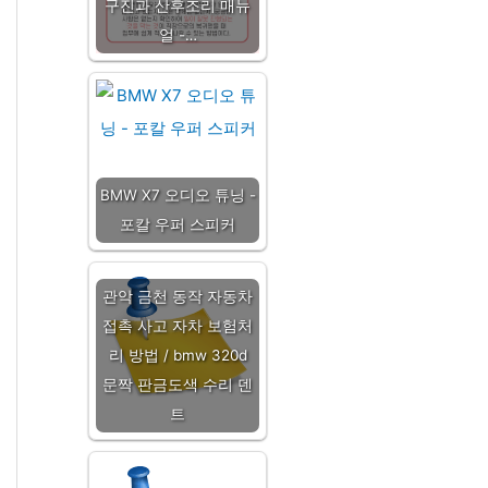
구진과 산후조리 매뉴
얼 -…
BMW X7 오디오 튜닝 -
포칼 우퍼 스피커
관악 금천 동작 자동차
접촉 사고 자차 보험처
리 방법 / bmw 320d
문짝 판금도색 수리 덴
트