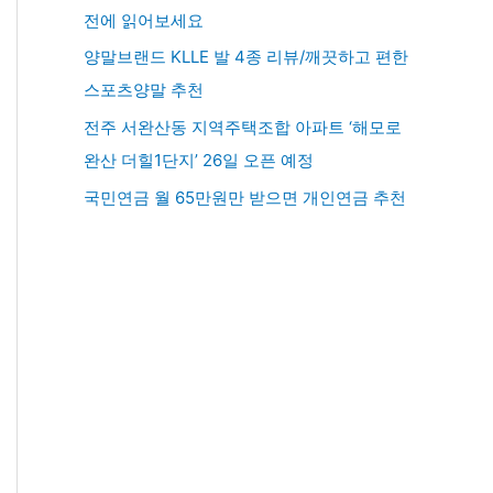
전에 읽어보세요
양말브랜드 KLLE 발 4종 리뷰/깨끗하고 편한
스포츠양말 추천
전주 서완산동 지역주택조합 아파트 ‘해모로
완산 더힐1단지’ 26일 오픈 예정
국민연금 월 65만원만 받으면 개인연금 추천