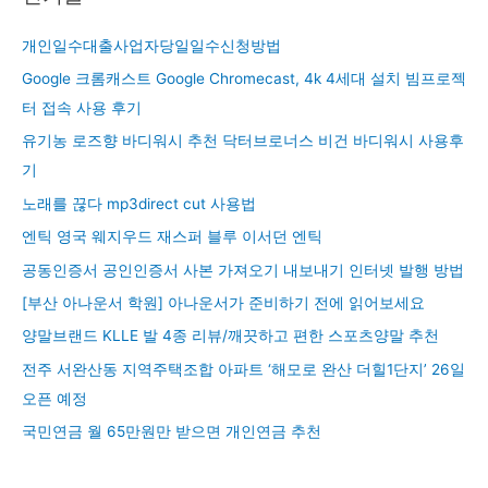
개인일수대출사업자당일일수신청방법
Google 크롬캐스트 Google Chromecast, 4k 4세대 설치 빔프로젝
터 접속 사용 후기
유기농 로즈향 바디워시 추천 닥터브로너스 비건 바디워시 사용후
기
노래를 끊다 mp3direct cut 사용법
엔틱 영국 웨지우드 재스퍼 블루 이서던 엔틱
공동인증서 공인인증서 사본 가져오기 내보내기 인터넷 발행 방법
[부산 아나운서 학원] 아나운서가 준비하기 전에 읽어보세요
양말브랜드 KLLE 발 4종 리뷰/깨끗하고 편한 스포츠양말 추천
전주 서완산동 지역주택조합 아파트 ‘해모로 완산 더힐1단지’ 26일
오픈 예정
국민연금 월 65만원만 받으면 개인연금 추천