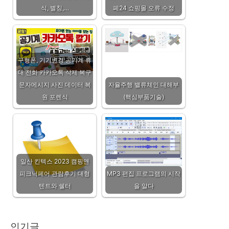
식, 별칭,…
페24 쇼핑몰 오류 수정
구형폰, 기기변경 공기계 휴
대 전화 카카오톡 삭제 복구
문자메시지 사진 데이터 복
자율주행 밸류체인 대해부
원 포렌식
(핵심부품기술)
일산 킨텍스 2023 캠핑앤
피크닉페어 관람후기 대형
MP3 편집 프로그램의 시작
텐트와 쉘터
을 알다
인기글