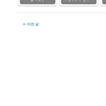
플 사용법
산술표현식, 별칭,…
Post
←
이전 글
navigation