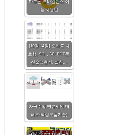
마트폰 모바일펜스 어
플 사용법
[10월 14일] 오라클 자
료형, SQL, SELECT문,
산술표현식, 별칭,…
자율주행 밸류체인 대
해부(핵심부품기술)
구형폰, 기기변경 공기