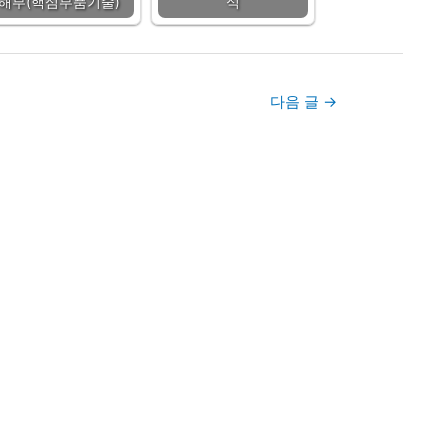
해부(핵심부품기술)
식
다음 글
→