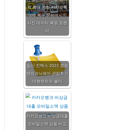
계 휴대 전화 카카오톡
삭제 복구 문자메시지
사진 데이터 복원 포렌
식
일산 킨텍스 2023 캠핑
앤피크닉페어 관람후기
대형텐트와 쉘터
카카오뱅크 비상금대출
모바일소액 상품 비교