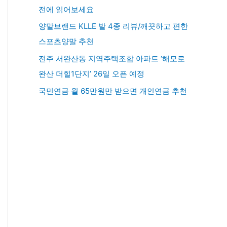
전에 읽어보세요
양말브랜드 KLLE 발 4종 리뷰/깨끗하고 편한
스포츠양말 추천
전주 서완산동 지역주택조합 아파트 ‘해모로
완산 더힐1단지’ 26일 오픈 예정
국민연금 월 65만원만 받으면 개인연금 추천